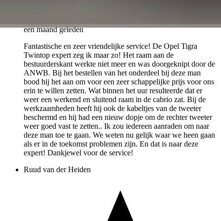
een maand geleden
Fantastische en zeer vriendelijke service! De Opel Tigra
Twintop expert zeg ik maar zo! Het raam aan de
bestuurderskant werkte niet meer en was doorgeknipt door de
ANWB. Bij het bestellen van het onderdeel bij deze man
bood hij het aan om voor een zeer schappelijke prijs voor ons
erin te willen zetten. Wat binnen het uur resulteerde dat er
weer een werkend en sluitend raam in de cabrio zat. Bij de
werkzaamheden heeft hij ook de kabeltjes van de tweeter
beschermd en hij had een nieuw dopje om de rechter tweeter
weer goed vast te zetten.. Ik zou iedereen aanraden om naar
deze man toe te gaan. We weten nu gelijk waar we heen gaan
als er in de toekomst problemen zijn. En dat is naar deze
expert! Dankjewel voor de service!
Ruud van der Heiden