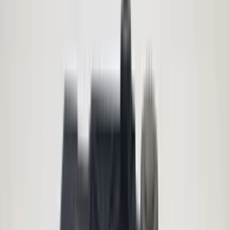
(
88
reviews)
Reviews via Google
Yanah