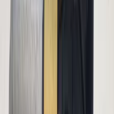
in de afgelopen week
Heel vriendelijke en correcte service! Zeer snel geholpen door
deze mensen. Hebben verschillende stukken in voorraad die
elders moeilijk te vinden zijn, aanrader!
Marijke