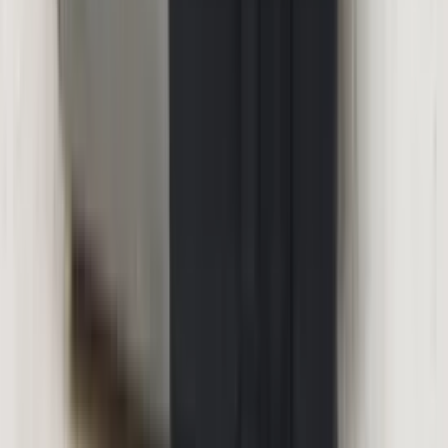
3 weken geleden
Wat een topbedrijf is dit! Een gebroken achterruit van onze
VW Beetle Cabrio is vakkundig gerepareerd en alles werkt
weer perfect. Ik kan dit bedrijf van harte aanbevelen!
Marjolein Kaaij