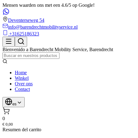
Mensen waarden ons met een 4.6/5 op Google!
Deventerseweg 54
info@barendrechtmobilityservice.nl
+31625186323
Bienvenido a
Barendrecht Mobility Service
,
Barendrecht
Home
Winkel
Over ons
Contact
es
0
€ 0,00
Resumen del carrito