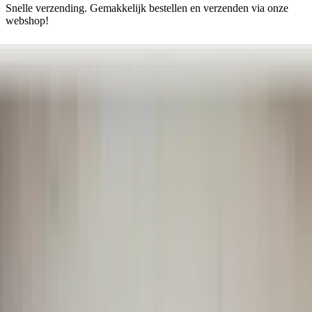
Snelle verzending. Gemakkelijk bestellen en verzenden via onze
webshop!
Ophalen is elke dag mogelijk op afspraak.
Pagos seguros
Anuncios relacionados
Todos los productos
Motor de techo panorámico para
Mercedes W166 ML GL A1668200108,
original usado, 2012/2018.
En stock
Envío o recogida