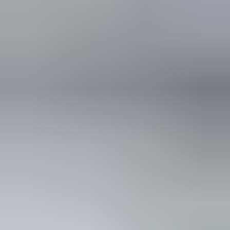
(
88
reviews)
Reviews via Google
Yanah