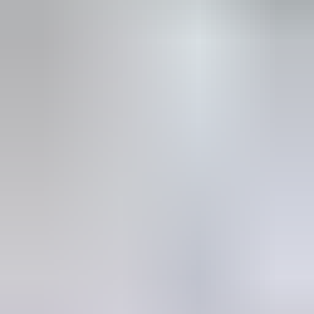
in de afgelopen week
Heel vriendelijke en correcte service! Zeer snel geholpen door
deze mensen. Hebben verschillende stukken in voorraad die
elders moeilijk te vinden zijn, aanrader!