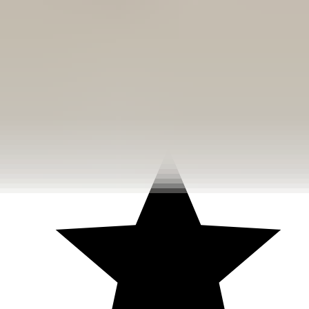
3 weken geleden
Dashboardklepje besteld bij hem. Hij heeft het er meteen voor
me opgezet! Echt super!
Johnny