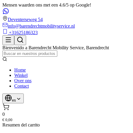
Mensen waarden ons met een 4.6/5 op Google!
Deventerseweg 54
info@barendrechtmobilityservice.nl
+31625186323
Bienvenido a
Barendrecht Mobility Service
,
Barendrecht
Home
Winkel
Over ons
Contact
es
0
€ 0,00
Resumen del carrito