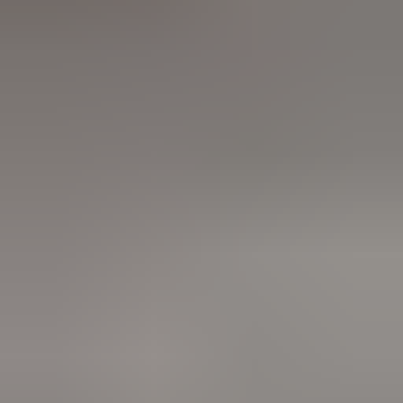
3 weken geleden
Wat een topbedrijf is dit! Een gebroken achterruit van onze
VW Beetle Cabrio is vakkundig gerepareerd en alles werkt
weer perfect. Ik kan dit bedrijf van harte aanbevelen!
Marjolein Kaaij