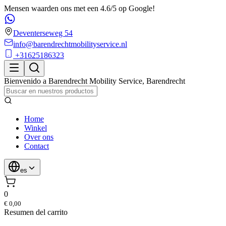
Mensen waarden ons met een 4.6/5 op Google!
Deventerseweg 54
info@barendrechtmobilityservice.nl
+31625186323
Bienvenido a
Barendrecht Mobility Service
,
Barendrecht
Home
Winkel
Over ons
Contact
es
0
€ 0,00
Resumen del carrito