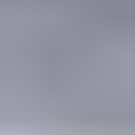
in de afgelopen week
Heel vriendelijke en correcte service! Zeer snel geholpen door
deze mensen. Hebben verschillende stukken in voorraad die
elders moeilijk te vinden zijn, aanrader!