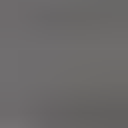
3 weken geleden
Wat een topbedrijf is dit! Een gebroken achterruit van onze
VW Beetle Cabrio is vakkundig gerepareerd en alles werkt
weer perfect. Ik kan dit bedrijf van harte aanbevelen!
Marjolein Kaaij