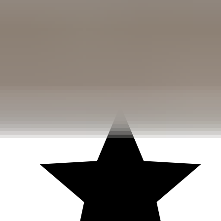
3 weken geleden
Dashboardklepje besteld bij hem. Hij heeft het er meteen voor
me opgezet! Echt super!
Johnny