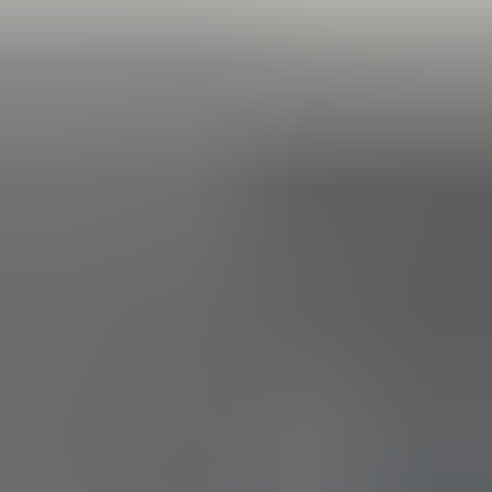
(
88
reviews)
Reviews via Google
Yanah