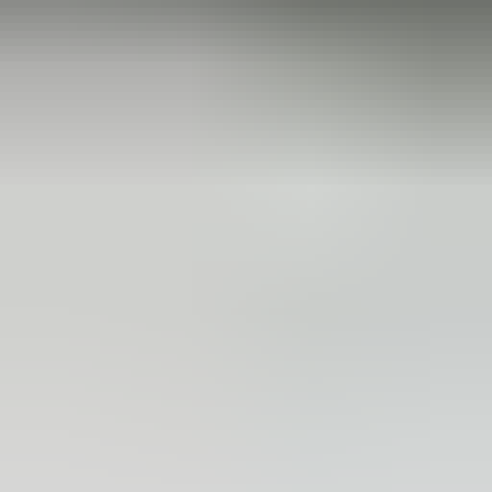
3 weken geleden
Wat een topbedrijf is dit! Een gebroken achterruit van onze
VW Beetle Cabrio is vakkundig gerepareerd en alles werkt
weer perfect. Ik kan dit bedrijf van harte aanbevelen!
Marjolein Kaaij