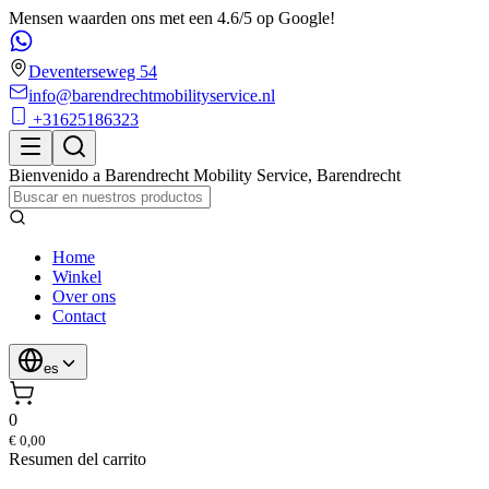
Mensen waarden ons met een 4.6/5 op Google!
Deventerseweg 54
info@barendrechtmobilityservice.nl
+31625186323
Bienvenido a
Barendrecht Mobility Service
,
Barendrecht
Home
Winkel
Over ons
Contact
es
0
€ 0,00
Resumen del carrito