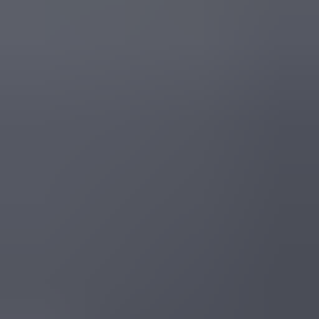
(
88
reviews)