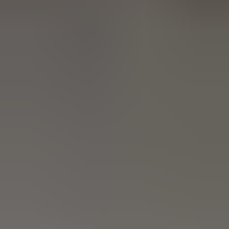
in de afgelopen week
Heel vriendelijke en correcte service! Zeer snel geholpen door
deze mensen. Hebben verschillende stukken in voorraad die
elders moeilijk te vinden zijn, aanrader!
Marijke