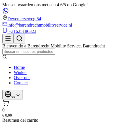
Mensen waarden ons met een 4.6/5 op Google!
Deventerseweg 54
info@barendrechtmobilityservice.nl
+31625186323
Bienvenido a
Barendrecht Mobility Service
,
Barendrecht
Home
Winkel
Over ons
Contact
es
0
€ 0,00
Resumen del carrito