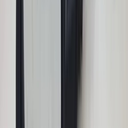
VW Beetle Cabrio is vakkundig gerepareerd en alles werkt
weer perfect. Ik kan dit bedrijf van harte aanbevelen!
Marjolein Kaaij