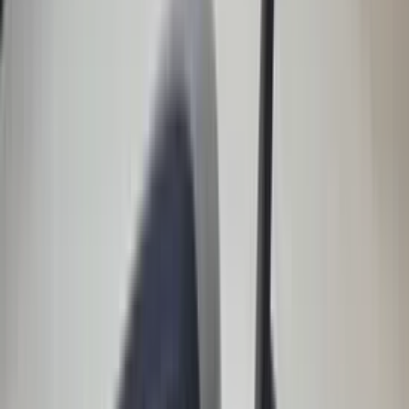
(
87
reviews)
Reviews via Google
Marijke