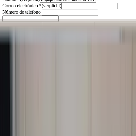
Correo electrónico
*
(verplicht)
Número de teléfono
Mensaje
*
(verplicht)
Enviar
Contacto directo por WhatsApp
Descripción
Originele buitenspiegel van een Volvo S60 uit 2007. Electrisch
inklapbaar. Mankeert niks. Goed te gebruiken.
Montage is mogelijk.
Snelle verzending. Gemakkelijk bestellen en verzenden via onze
webshop!