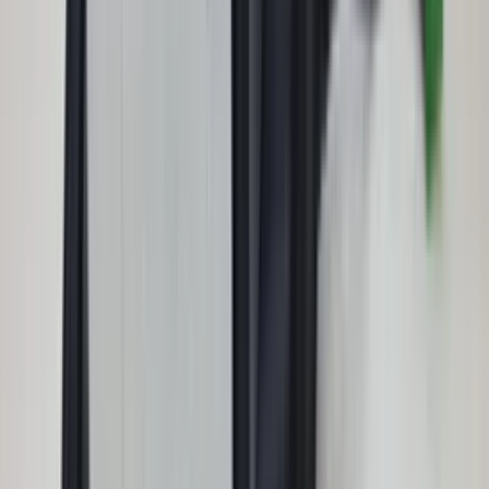
2 weken geleden
Wat een topbedrijf is dit! Een gebroken achterruit van onze