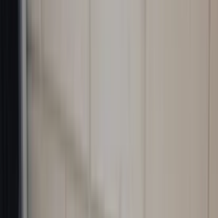
Espejo retrovisor izquierdo Volvo S60
facelift 31217528 10 pines lado del
conductor original usado 2004 / 2009
En stock
Envío o recogida
€ 100,00
Añadir al carrito
4.7