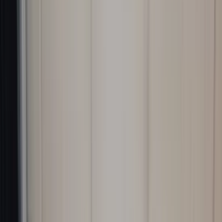
Ophalen is elke dag mogelijk op afspraak.
Pagos seguros
Anuncios relacionados
Todos los productos
Retrovisor exterior derecho V70 / S60
Volvo facelift 2006 - 2010 30745060 10
pines V70 2006 - 2008 original usado
En stock
Envío o recogida
€ 150,00
Añadir al carrito