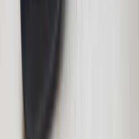
2 weken geleden
Dashboardklepje besteld bij hem. Hij heeft het er meteen voor
me opgezet! Echt super!
Johnny