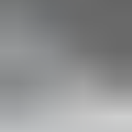
(
88
reviews)
Reviews via Google
Yanah