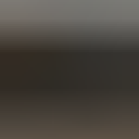
3 weken geleden
Wat een topbedrijf is dit! Een gebroken achterruit van onze
VW Beetle Cabrio is vakkundig gerepareerd en alles werkt
weer perfect. Ik kan dit bedrijf van harte aanbevelen!