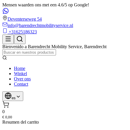
Mensen waarden ons met een 4.6/5 op Google!
Deventerseweg 54
info@barendrechtmobilityservice.nl
+31625186323
Bienvenido a
Barendrecht Mobility Service
,
Barendrecht
Home
Winkel
Over ons
Contact
es
0
€ 0,00
Resumen del carrito