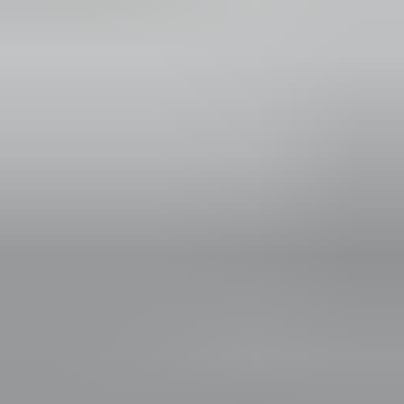
in de afgelopen week
Heel vriendelijke en correcte service! Zeer snel geholpen door
deze mensen. Hebben verschillende stukken in voorraad die
elders moeilijk te vinden zijn, aanrader!
Marijke