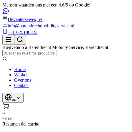
Mensen waarden ons met een 4.6/5 op Google!
Deventerseweg 54
info@barendrechtmobilityservice.nl
+31625186323
Bienvenido a
Barendrecht Mobility Service
,
Barendrecht
Home
Winkel
Over ons
Contact
es
0
€ 0,00
Resumen del carrito