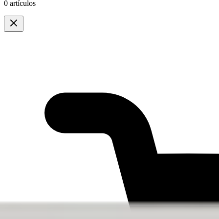
0 artículos