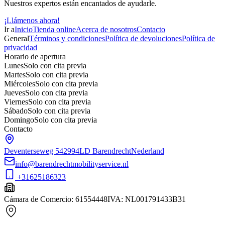
Nuestros expertos están encantados de ayudarle.
¡Llámenos ahora!
Ir a
Inicio
Tienda online
Acerca de nosotros
Contacto
General
Términos y condiciones
Política de devoluciones
Política de
privacidad
Horario de apertura
Lunes
Solo con cita previa
Martes
Solo con cita previa
Miércoles
Solo con cita previa
Jueves
Solo con cita previa
Viernes
Solo con cita previa
Sábado
Solo con cita previa
Domingo
Solo con cita previa
Contacto
Deventerseweg 54
2994LD Barendrecht
Nederland
info@barendrechtmobilityservice.nl
+31625186323
Cámara de Comercio
:
61554448
IVA
:
NL001791433B31