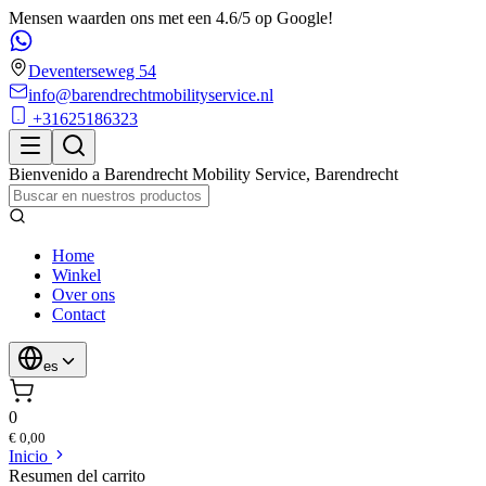
Mensen waarden ons met een 4.6/5 op Google!
Deventerseweg 54
info@barendrechtmobilityservice.nl
+31625186323
Bienvenido a
Barendrecht Mobility Service
,
Barendrecht
Home
Winkel
Over ons
Contact
es
0
€ 0,00
Inicio
Resumen del carrito