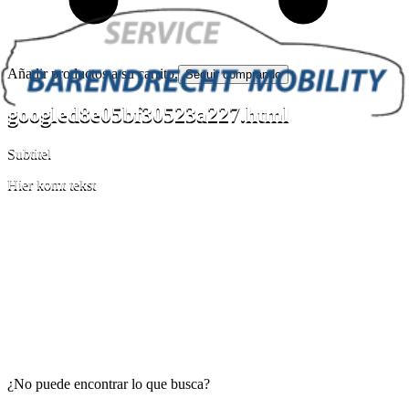
Añadir productos a su carrito.
Sequir comprando
googled8e05bf30523a227.html
Subtitel
Hier komt tekst
¿No puede encontrar lo que busca?