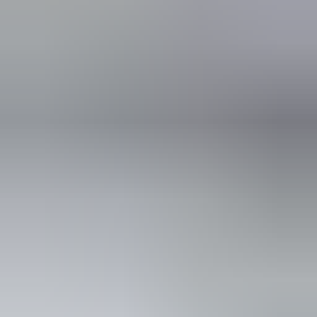
(
88
reviews)
Reviews via Google
Yanah