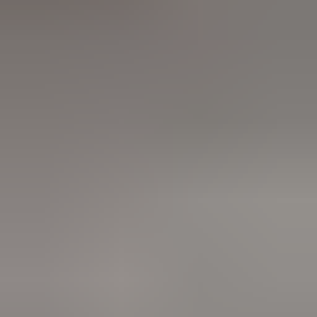
3 weken geleden
Wat een topbedrijf is dit! Een gebroken achterruit van onze
VW Beetle Cabrio is vakkundig gerepareerd en alles werkt
weer perfect. Ik kan dit bedrijf van harte aanbevelen!
Marjolein Kaaij