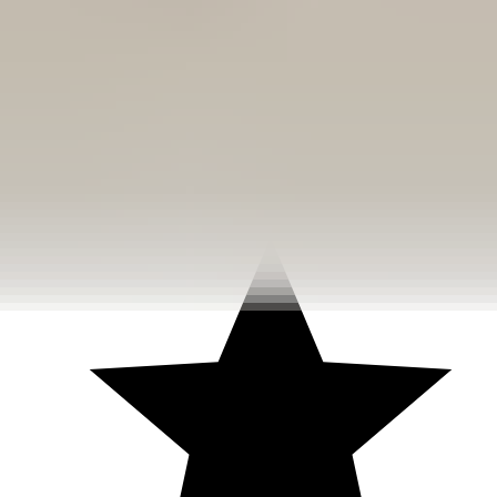
3 weken geleden
Dashboardklepje besteld bij hem. Hij heeft het er meteen voor
me opgezet! Echt super!
Johnny