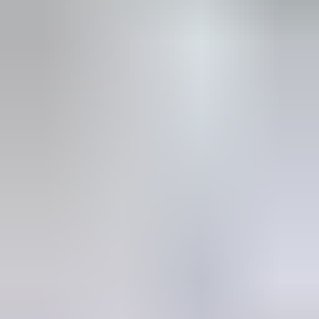
in de afgelopen week
Heel vriendelijke en correcte service! Zeer snel geholpen door
deze mensen. Hebben verschillende stukken in voorraad die
elders moeilijk te vinden zijn, aanrader!