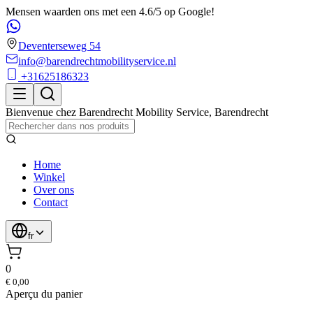
Mensen waarden ons met een 4.6/5 op Google!
Deventerseweg 54
info@barendrechtmobilityservice.nl
+31625186323
Bienvenue chez
Barendrecht Mobility Service
,
Barendrecht
Home
Winkel
Over ons
Contact
fr
0
€ 0,00
Aperçu du panier