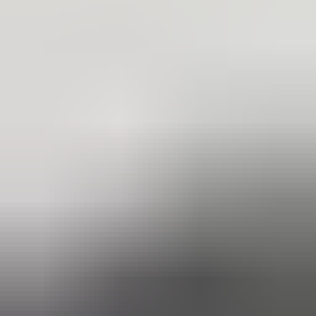
in de afgelopen week
Heel vriendelijke en correcte service! Zeer snel geholpen door
deze mensen. Hebben verschillende stukken in voorraad die
elders moeilijk te vinden zijn, aanrader!
Marijke