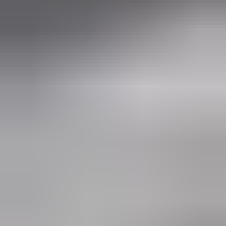
3 weken geleden
Wat een topbedrijf is dit! Een gebroken achterruit van onze
VW Beetle Cabrio is vakkundig gerepareerd en alles werkt
weer perfect. Ik kan dit bedrijf van harte aanbevelen!
Marjolein Kaaij