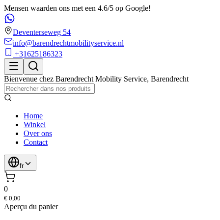
Mensen waarden ons met een 4.6/5 op Google!
Deventerseweg 54
info@barendrechtmobilityservice.nl
+31625186323
Bienvenue chez
Barendrecht Mobility Service
,
Barendrecht
Home
Winkel
Over ons
Contact
fr
0
€ 0,00
Aperçu du panier