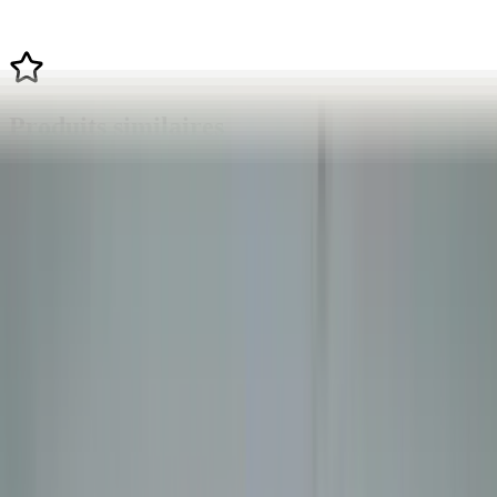
Produits similaires
Tous les produits
Interrupteur de siège chauffant BMW
Série 5 E60 61319159168 d'origine
d'occasion 2003 / 2009
En stock
Livraison ou retrait
€ 50,00
Ajouter au panier
4.7