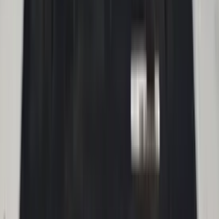
2 weken geleden
Wat een topbedrijf is dit! Een gebroken achterruit van onze
VW Beetle Cabrio is vakkundig gerepareerd en alles werkt
weer perfect. Ik kan dit bedrijf van harte aanbevelen!
Marjolein Kaaij