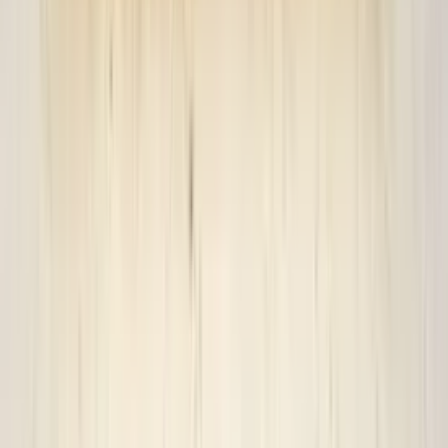
2 weken geleden
Dashboardklepje besteld bij hem. Hij heeft het er meteen voor
me opgezet! Echt super!
Johnny