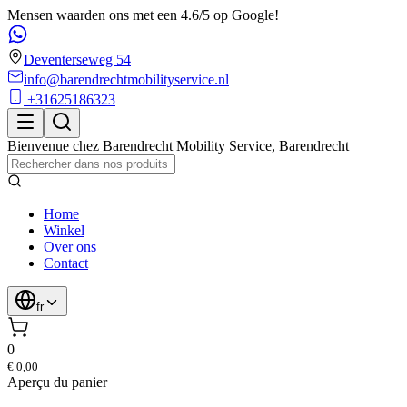
Mensen waarden ons met een 4.6/5 op Google!
Deventerseweg 54
info@barendrechtmobilityservice.nl
+31625186323
Bienvenue chez
Barendrecht Mobility Service
,
Barendrecht
Home
Winkel
Over ons
Contact
fr
0
€ 0,00
Aperçu du panier