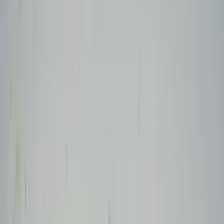
(
87
reviews)
Reviews via Google
Marijke