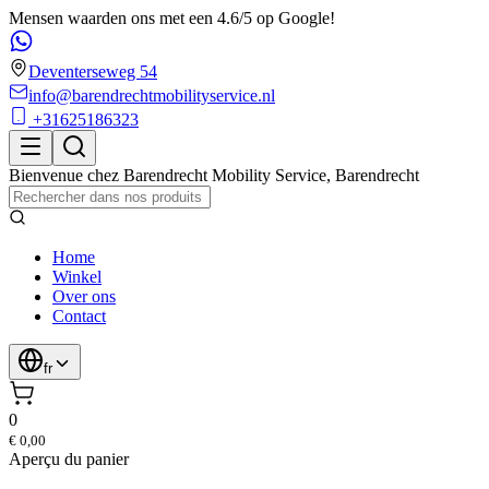
Mensen waarden ons met een 4.6/5 op Google!
Deventerseweg 54
info@barendrechtmobilityservice.nl
+31625186323
Bienvenue chez
Barendrecht Mobility Service
,
Barendrecht
Home
Winkel
Over ons
Contact
fr
0
€ 0,00
Aperçu du panier