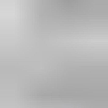
2 weken geleden
Wat een topbedrijf is dit! Een gebroken achterruit van onze
VW Beetle Cabrio is vakkundig gerepareerd en alles werkt
weer perfect. Ik kan dit bedrijf van harte aanbevelen!