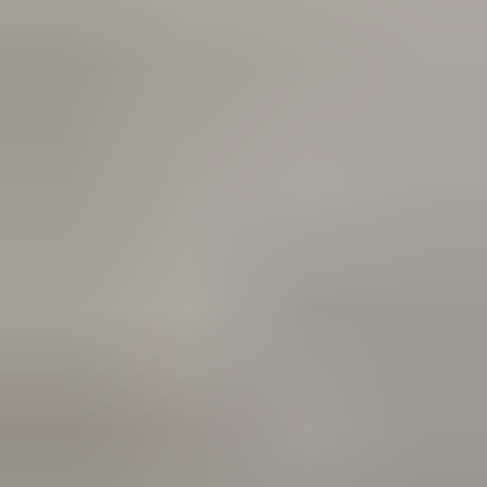
(
87
reviews)
Reviews via Google
Marijke