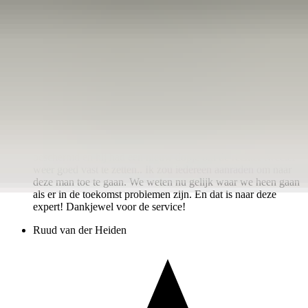
een maand geleden
Fantastische en zeer vriendelijke service! De Opel Tigra
Twintop expert zeg ik maar zo! Het raam aan de
bestuurderskant werkte niet meer en was doorgeknipt door de
ANWB. Bij het bestellen van het onderdeel bij deze man
bood hij het aan om voor een zeer schappelijke prijs voor ons
erin te willen zetten. Wat binnen het uur resulteerde dat er
weer een werkend en sluitend raam in de cabrio zat. Bij de
werkzaamheden heeft hij ook de kabeltjes van de tweeter
beschermd en hij had een nieuw dopje om de rechter tweeter
weer goed vast te zetten.. Ik zou iedereen aanraden om naar
deze man toe te gaan. We weten nu gelijk waar we heen gaan
als er in de toekomst problemen zijn. En dat is naar deze
expert! Dankjewel voor de service!
Ruud van der Heiden