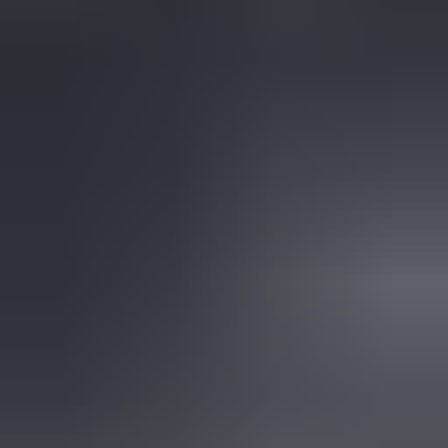
2 weken geleden
Dashboardklepje besteld bij hem. Hij heeft het er meteen voor
me opgezet! Echt super!
Johnny