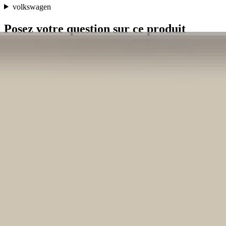
volkswagen
Posez votre question sur ce produit
Ensemble complet de panneaux de porte
en cuir pour Golf IV, cuir d'origine en
bon état, occasion 1998/2003:3832080
Objet
*
(verplicht)
E-mail
*
(verplicht)
Numéro de téléphone
Message
*
(verplicht)
Envoyer
Contact direct via Whatsapp
Description
Originele deurpanelen van een VW Golf IV uit 2001. Onverprutst
en in goede staat. Echt een buitenkans! Compleet zoals afgebeeld.