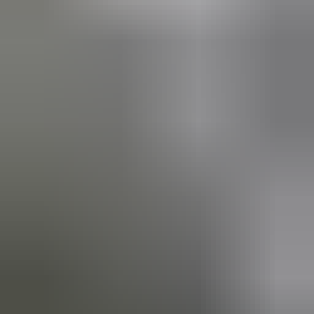
(
87
reviews)
Reviews via Google
Marijke