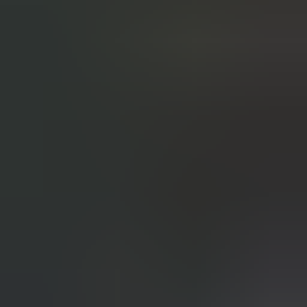
2 weken geleden
Wat een topbedrijf is dit! Een gebroken achterruit van onze
VW Beetle Cabrio is vakkundig gerepareerd en alles werkt
weer perfect. Ik kan dit bedrijf van harte aanbevelen!
Marjolein Kaaij