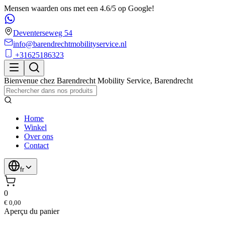
Mensen waarden ons met een 4.6/5 op Google!
Deventerseweg 54
info@barendrechtmobilityservice.nl
+31625186323
Bienvenue chez
Barendrecht Mobility Service
,
Barendrecht
Home
Winkel
Over ons
Contact
fr
0
€ 0,00
Aperçu du panier