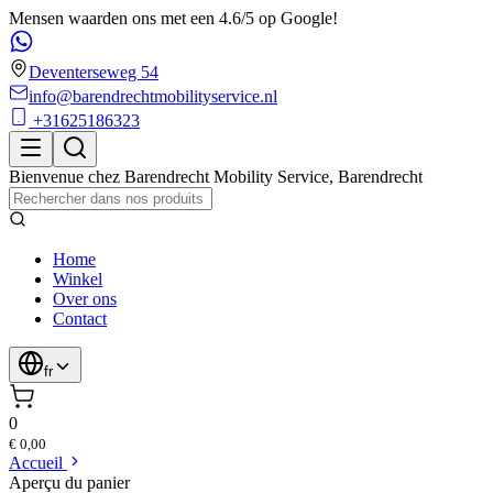
Mensen waarden ons met een 4.6/5 op Google!
Deventerseweg 54
info@barendrechtmobilityservice.nl
+31625186323
Bienvenue chez
Barendrecht Mobility Service
,
Barendrecht
Home
Winkel
Over ons
Contact
fr
0
€ 0,00
Accueil
Aperçu du panier