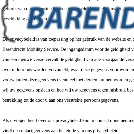
gebruik van onze diensten hebben verzameld. Wij stellen uw gegevens
beschikking aan derden.
Dit privacybeleid is van toepassing op het gebruik van de website en 
Barendrecht Mobility Service. De ingangsdatum voor de geldigheid 
van een nieuwe versie vervalt de geldigheid van alle voorgaande versi
over u door ons worden verzameld, waar deze gegevens voor worden 
voorwaarden deze gegevens eventueel met derden kunnen worden gede
wij uw gegevens opslaan en hoe wij uw gegevens tegen misbruik bes
betrekking tot de door u aan ons verstrekte persoonsgegevens.
Als u vragen heeft over ons privacybeleid kunt u contact opnemen me
vindt de contactgegevens aan het einde van ons privacybeleid.