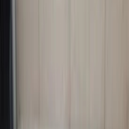
Raammechanismes
Mercedes BMW Renault VW Opel cabrio's!
Scherp geprijsd, vandaag besteld is vandaag verzonden!
Professionele montage is mogelijk!
Klik Hier
Neu eingetroffen