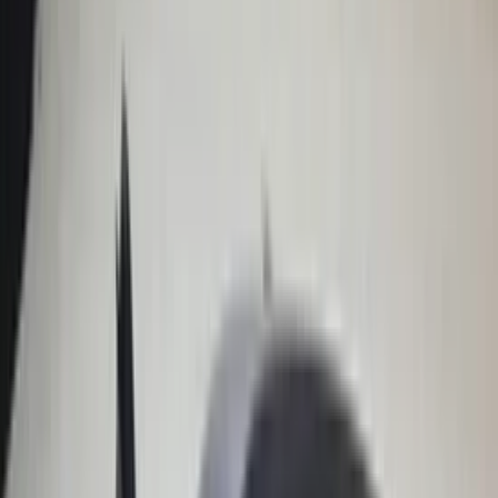
2020
Auf Lager
Versand oder Abholung
€ 100,00
In den Warenkorb
Webasto Rolldach | Twingo Faltdach |
Camper | Oldtimer | Offenes Dach,
komplett original und in gepflegtem
Zustand
Auf Lager
Versand oder Abholung
€ 250,00
In den Warenkorb
Platzsparendes Reserverad Mercedes R-
Klasse W251 2514000002 Original 2006 /
2012
Auf Lager
Versand oder Abholung