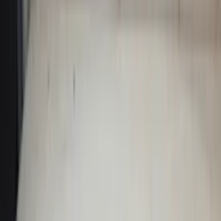
Alle Produkte
Audi TT 8N Kotflügel links Fahrerseite
8N0821105 LZ5W Denimblau Original
gebraucht 1998 / 2003
Auf Lager
Versand oder Abholung
€ 125,00
In den Warenkorb
Hutablage Corsa E Dreitürer 3drs
13432982 Original gebraucht 2014 / 2020
Auf Lager
Versand oder Abholung
€ 90,00
In den Warenkorb
Hutablage Twingo III Renault
794202471R Original gebraucht 2014 /