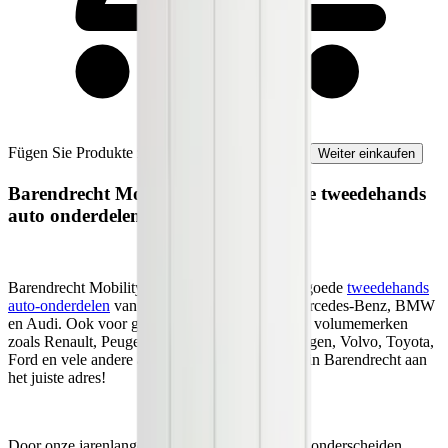
Fügen Sie Produkte zu Ihrem Warenkorb hinzu.
Weiter einkaufen
Barendrecht Mobility Service heeft de tweedehands
auto onderdelen die u zoekt!
Barendrecht Mobility Service is hét adres voor goede
tweedehands
auto-onderdelen
van premium merken zoals Mercedes-Benz, BMW
en Audi. Ook voor gebruikte onderdelen van de volumemerken
zoals Renault, Peugeot, Citroën, Opel, Volkswagen, Volvo, Toyota,
Ford en vele andere automerken, bent u bij ons in Barendrecht aan
het juiste adres!
Door onze jarenlange ervaring in deze branche, onderscheiden