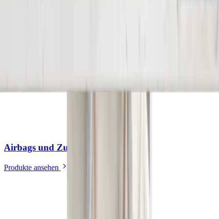
Dichtungsgummis | Karosserie
(
1
)
Produkte ansehen
Airbags und Zubehör
(
37
)
Produkte ansehen