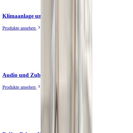
Klimaanlage und Heizung
(
13
)
Produkte ansehen
Audio und Zubehör
(
39
)
Produkte ansehen