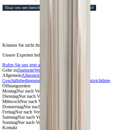
Stuur ons een bericht met de onderdelen die u zoekt!
Können Sie nicht finden, was Sie suchen?
Unsere Experten helfen Ihnen gerne weiter.
Rufen Sie uns jetzt an!
Gehe zu
Startseite
Webshop
Über uns
Kontakt
Allgemein
Allgemeine
Geschäftsbedingungen
Rückgaberecht
Datenschutzrichtlinie
Öffnungszeiten
Montag
Nur nach Vereinbarung
Dienstag
Nur nach Vereinbarung
Mittwoch
Nur nach Vereinbarung
Donnerstag
Nur nach Vereinbarung
Freitag
Nur nach Vereinbarung
Samstag
Nur nach Vereinbarung
Sonntag
Nur nach Vereinbarung
Kontakt