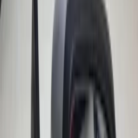
€ 110,00
In den Warenkorb
Lenkgetriebe mit Spurstangenköpfen
Avantime Renault Espace III 7700876218
Original, gebraucht, Baujahr 1997/2003
Auf Lager
Versand oder Abholung
€ 200,00
In den Warenkorb
Windschutzscheibe mit
Aufbewahrungstasche, passend für
Mercedes W208 CLK R208, Original,
gebraucht, Baujahre 1998–2003
Auf Lager
Versand oder Abholung
€ 200,00
In den Warenkorb