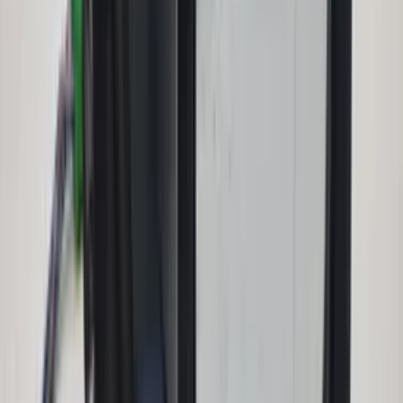
In den Warenkorb
Kabelbaum Panoramadach W166 ML
GLE Mercedes 1665402510 Original
gebraucht 2012 / 2018
Auf Lager
Versand oder Abholung
€ 40,00
In den Warenkorb
Schiebedachmotor für Rollo W166 ML
GLE Mercedes 1669069600 Original,
gebraucht, Baujahr 2012/2018
Auf Lager
Versand oder Abholung
€ 50,00
In den Warenkorb
Panorama-Schiebedachmotor W166 ML
GL Mercedes A1668200108 Original,