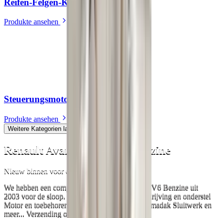
Reifen-Felgen-Kombination(en)
(
2
)
Produkte ansehen
Steuerungsmotoren
(
21
)
Produkte ansehen
Weitere Kategorien laden
Renault Avantime 3.5 V6 Benzine
Nieuw binnen voor onderdelen!
We hebben een complete Renault Avantime 3.5 V6 Benzine uit
2003 voor de sloop. Plaatwerk Verlichting Aandrijving en onderstel
Motor en toebehoren Interieur Ruiten en panoramadak Sluitwerk en
meer... Verzending over heel Europa!