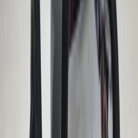
Frontstoßstange mit Kühlergrill
Avantime Renault 211 Steppe 6025402614
Original gebraucht 2001 / 2003
Auf Lager
Versand oder Abholung
€ 400,00
In den Warenkorb
Zündschloss-Set Zylinderschloss Renault
Modus Clio III Original gebraucht 2004 /
2010
Auf Lager
Versand oder Abholung
€ 100,00
In den Warenkorb
Karosseriesteuergerät Audi A2
8Z0959433C ZKE Zentralsteuergerät