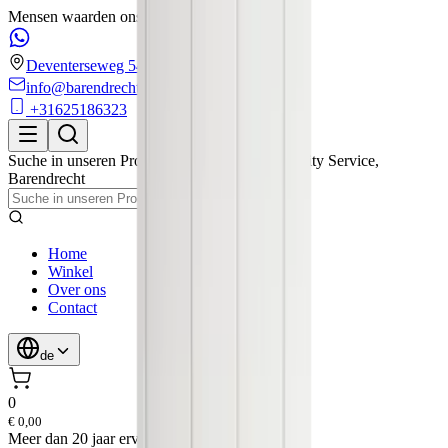
Mensen waarden ons met een 4.6/5 op Google!
Deventerseweg 54
info@barendrechtmobilityservice.nl
+31625186323
Suche in unseren Produkten
Barendrecht Mobility Service
,
Barendrecht
Home
Winkel
Over ons
Contact
de
0
€ 0,00
Meer
dan 20 jaar ervaring