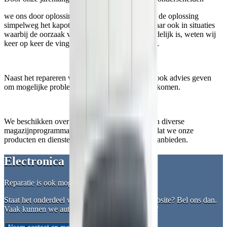
we ons door oplossingen aan te bieden. Soms is de oplossing
simpelweg het kapotte onderdeel vervangen. Maar ook in situaties
waarbij de oorzaak van de storing niet altijd duidelijk is, weten wij
keer op keer de vinger op de zere plek te leggen.
Naast het repareren van uw auto, kunnen wij u ook advies geven
om mogelijke problemen in de toekomst te voorkomen.
We beschikken over diverse uitleesapparatuur en diverse
magazijnprogramma's op merkdealer-niveau zodat we onze
producten en diensten met pasgarantie kunnen aanbieden.
Electronica
Reparatie is ook mogelijk!
Staat het onderdeel wat u zoekt niet op onze website? Bel ons dan.
Vaak kunnen we auto electronica ook repareren!