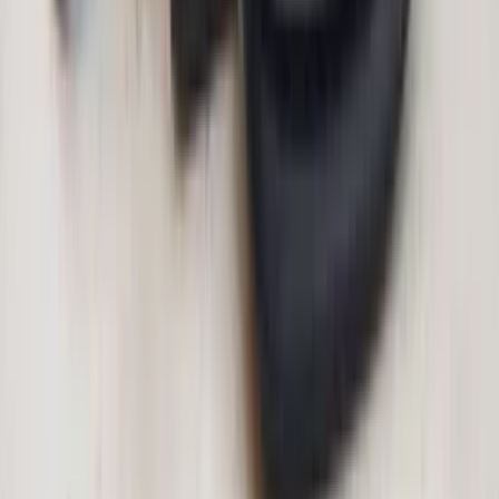
Opel Tigra TT Twintop
Weinig gebruikte
onderdelen. Scherp geprijsd, montage is mogelijk!
Bekijk Tigra onderdelen
Wij monteren uw aangekochte