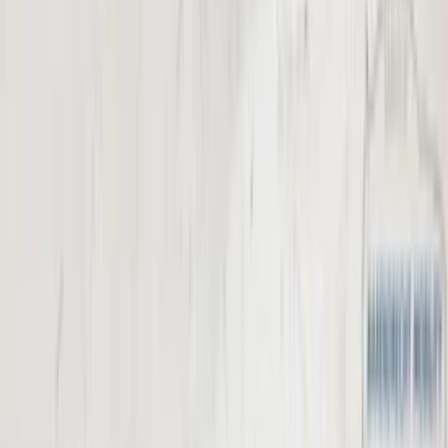
Zubehör (Reifen und Felgen)
(
2
)
Produkte ansehen
Batterien und Zubehör
(
1
)
Produkte ansehen