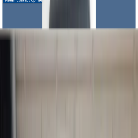
Neem contact op met ons!
Van 9 tot 21
Doordeweeks
beschikbaar
Whatsapp nu!