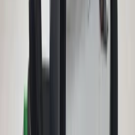
Original gebraucht 2000 / 2005
Auf Lager
Versand oder Abholung
€ 150,00
In den Warenkorb
CIC Navigationsmodul E90 3er BMW
Business 9223314 Headunit-Radio,
Original, gebraucht, Baujahr 2009/2012
Auf Lager
Versand oder Abholung
€ 175,00
In den Warenkorb
CCC Navigationsmodul E90 3er BMW
Professional 9185536 DVD-Autoradio,
Original, gebraucht, Baujahr 2009/2012
Auf Lager
Versand oder Abholung
€ 350,00