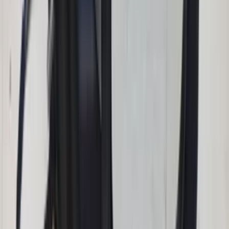
gebraucht, Baujahr 2012/2018
Auf Lager
Versand oder Abholung
€ 50,00
In den Warenkorb
Rechter Außenspiegel für Volvo S60
Facelift, Teilenummer 31217529, 10-polig,
Beifahrerseite, Original, gebraucht,
Baujahre 2004–2009
Auf Lager
Versand oder Abholung
€ 100,00
In den Warenkorb
Mercedes onderdelen
Gebruikte
Honderden onderdelen op voorraad op te halen of te bestellen via de