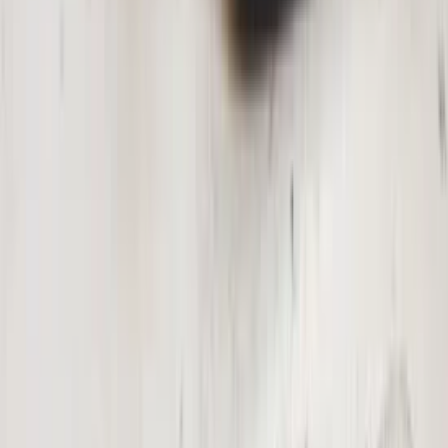
onderdelen
Bij Barendrecht Mobility Service geloven we dat de kwaliteit van de
montage net zo belangrijk is als de kwaliteit van de onderdelen zelf.
Daarom bieden we een professionele montageservice aan tegen
scherpe tarieven.
Sichere Zahlungen
Durchsuchen Sie Produkte in unseren
Kategorien
Alle Kategorien