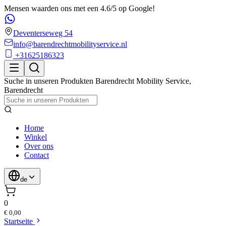
Mensen waarden ons met een 4.6/5 op Google!
Deventerseweg 54
info@barendrechtmobilityservice.nl
+31625186323
Suche in unseren Produkten
Barendrecht Mobility Service
,
Barendrecht
Home
Winkel
Over ons
Contact
de
0
€ 0,00
Startseite