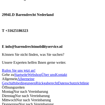
2994LD Barendrecht Nederland
T +31625186323
E info@barendrechtmobilityservice.nl
Können Sie nicht finden, was Sie suchen?
Unsere Experten helfen Ihnen gerne weiter.
Rufen Sie uns jetzt an!
Gehe zu
Startseite
Webshop
Über uns
Kontakt
Allgemein
Allgemeine
Geschäftsbedingungen
Rückgaberecht
Datenschutzrichtlinie
Öffnungszeiten
Montag
Nur nach Vereinbarung
Dienstag
Nur nach Vereinbarung
Mittwoch
Nur nach Vereinbarung
Donnerstag
Nur nach Vereinbarung