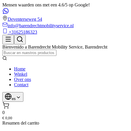
Mensen waarden ons met een 4.6/5 op Google!
Deventerseweg 54
info@barendrechtmobilityservice.nl
+31625186323
Bienvenido a
Barendrecht Mobility Service
,
Barendrecht
Home
Winkel
Over ons
Contact
es
0
€ 0,00
Resumen del carrito