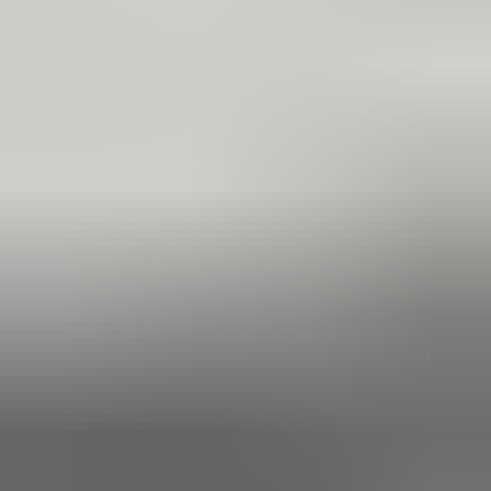
in de afgelopen week
Heel vriendelijke en correcte service! Zeer snel geholpen door
deze mensen. Hebben verschillende stukken in voorraad die
elders moeilijk te vinden zijn, aanrader!