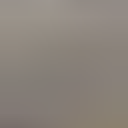
3 weken geleden
Wat een topbedrijf is dit! Een gebroken achterruit van onze
VW Beetle Cabrio is vakkundig gerepareerd en alles werkt
weer perfect. Ik kan dit bedrijf van harte aanbevelen!
Marjolein Kaaij