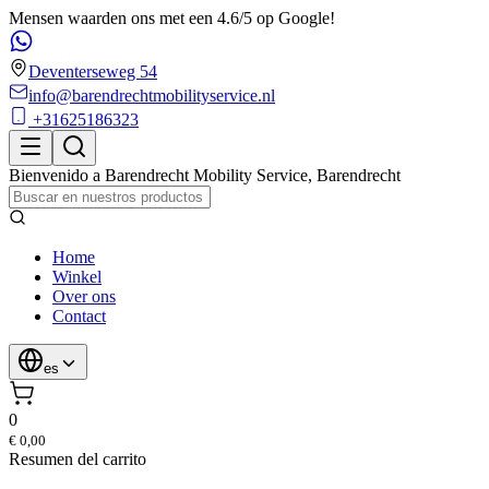
Mensen waarden ons met een 4.6/5 op Google!
Deventerseweg 54
info@barendrechtmobilityservice.nl
+31625186323
Bienvenido a
Barendrecht Mobility Service
,
Barendrecht
Home
Winkel
Over ons
Contact
es
0
€ 0,00
Resumen del carrito