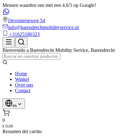
Mensen waarden ons met een 4.6/5 op Google!
Deventerseweg 54
info@barendrechtmobilityservice.nl
+31625186323
Bienvenido a
Barendrecht Mobility Service
,
Barendrecht
Home
Winkel
Over ons
Contact
es
0
€ 0,00
Resumen del carrito