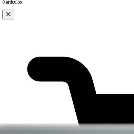
0 artículos