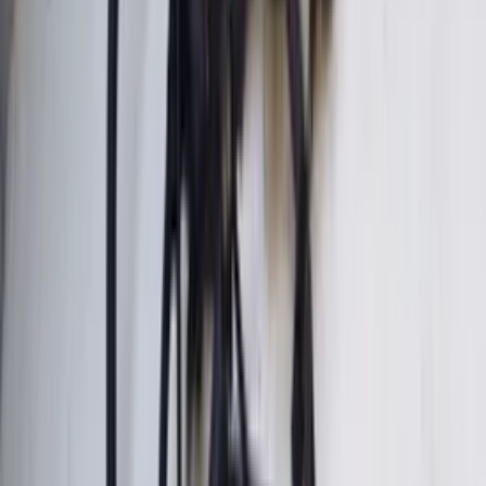
En stock
· Livraison ou retrait
Boîte à fusibles du module SAM W204
Mercedes Classe C A2045458801 arrière
d'origine d'occasion 2007 / 2016
En stock
Livraison ou retrait
€ 175,00
Ajouter au panier
€ 175,00
En stock
· Livraison ou retrait
Boîtier de fusibles du module Sam pour
Mercedes-Benz Classe S W220 et CL
W215 600, référence 0265455326,
d'origine et d'occasion (1998-2004).