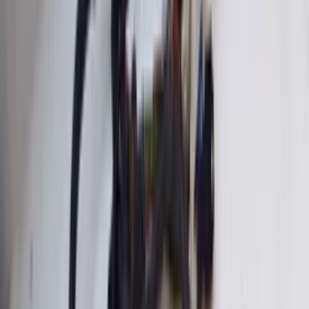
Antidémarrage Avantime Renault
6025407303 d'origine, utilisé en 2001/2005
En stock
Livraison ou retrait
€ 50,00
Ajouter au panier
€ 50,00
En stock
· Livraison ou retrait
Boîtier de fusibles du module SAM W204
Mercedes Classe C A2045404350 avant
d'origine d'occasion 2007 / 2016
En stock
Livraison ou retrait
€ 300,00
Ajouter au panier
€ 300,00