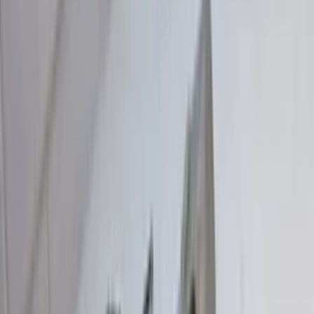
En stock
Livraison ou retrait
€ 40,00
Ajouter au panier
€ 40,00
En stock
· Livraison ou retrait
Module MPM BMW Série 5 E60
61356939655, module de micro-
alimentation d'origine d'occasion 2003 /
2010
En stock
Livraison ou retrait
€ 150,00
Ajouter au panier
€ 150,00
En stock
· Livraison ou retrait