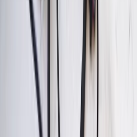
Cache de pompe de verrouillage
centralisé PSE pour Mercedes Classe
SLK R170, d'origine et d'occasion (1996-
2004)
En stock
Livraison ou retrait
€ 25,00
Ajouter au panier
€ 25,00
En stock
· Livraison ou retrait
Calculateur moteur ECU 1.6 16V Renault
Megane Scenic 8200528372 d'origine
d'occasion 2001 / 2004
En stock
Livraison ou retrait