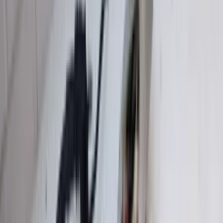
Boîte à fusibles UCH Espace III Renault
6025408262 côté passager, pièce d'origine
d'occasion 1997/2001
En stock
Livraison ou retrait
€ 300,00
Ajouter au panier
€ 300,00
En stock
· Livraison ou retrait
Boîte à fusibles C1 107 Aygo Citroën sous
capot 6545H0 d'origine d'occasion 2006 /
2014
En stock
Livraison ou retrait
€ 75,00
Ajouter au panier
€ 75,00
En stock
· Livraison ou retrait