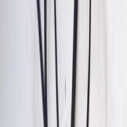
€ 75,00
Ajouter au panier
€ 75,00
En stock
· Livraison ou retrait
Module de différentiel E63S W213
Mercedes AMG 2139004819, serrure
d'origine d'occasion (2017/2024)
En stock
Livraison ou retrait
€ 150,00
Ajouter au panier
€ 150,00
En stock
· Livraison ou retrait
Module de confort avant Sam W164
W251 ML GL R Mercedes Classe R
1645402501 d'origine, d'occasion