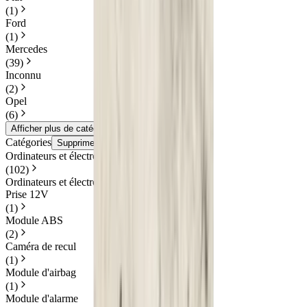
(
1
)
Ford
(
1
)
Mercedes
(
39
)
Inconnu
(
2
)
Opel
(
6
)
Afficher plus de catégories
Catégories
Supprimer les filtres
Ordinateurs et électronique
(
102
)
Ordinateurs et électronique
Prise 12V
(
1
)
Module ABS
(
2
)
Caméra de recul
(
1
)
Module d'airbag
(
1
)
Module d'alarme