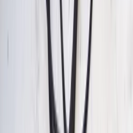
(2006/2012)
Épuisé
Livraison ou retrait
€ 350,00
Rupture de stock
€ 350,00
Épuisé
· Livraison ou retrait
Module PDC E90 BMW Série 3
66209252638, capteur de stationnement
E91 E92 E93 d'origine, d'occasion (2005-
2012)
En stock
Livraison ou retrait
€ 60,00
Ajouter au panier
€ 60,00
En stock
· Livraison ou retrait