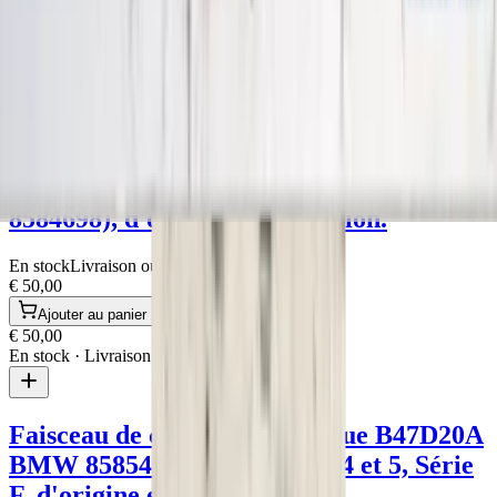
€ 150,00
Ajouter au panier
€ 150,00
En stock
· Livraison ou retrait
Faisceau de câbles BMW B47D20A pour
BMW séries 1, 3, 4 et 5 (référence
8584698), d'origine et d'occasion.
En stock
Livraison ou retrait
€ 50,00
Ajouter au panier
€ 50,00
En stock
· Livraison ou retrait
Faisceau de câbles automatique B47D20A
BMW 858548903 Séries 1, 3, 4 et 5, Série
F, d'origine et d'occasion