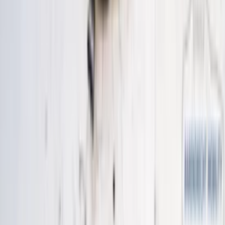
€ 300,00
En stock
· Livraison ou retrait
Module d'airbag Twingo I, module
8200058365, d'origine, d'occasion
(1998/2007)
En stock
Livraison ou retrait
€ 30,00
Ajouter au panier
€ 30,00
En stock
· Livraison ou retrait
Mécanisme de frein à main Opel Astra J,
câbles de frein à main 13310023 d'origine,
d'occasion (2009/2015)
En stock
Livraison ou retrait