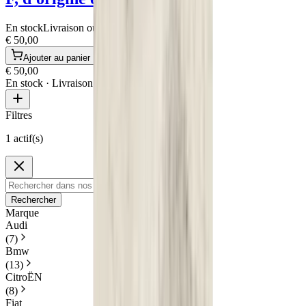
En stock
Livraison ou retrait
€ 50,00
Ajouter au panier
€ 50,00
En stock
· Livraison ou retrait
Filtres
1 actif(s)
Rechercher
Marque
Audi
(
7
)
Bmw
(
13
)
CitroËN
(
8
)
Fiat