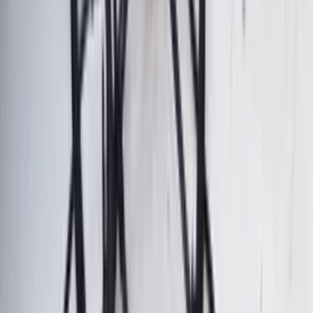
Mercedes Vito 6111534979 OM611
d'origine d'occasion 2004 / 2005
En stock
Livraison ou retrait
€ 350,00
Ajouter au panier
€ 350,00
En stock
· Livraison ou retrait
Antidémarrage Renault Twingo I
d'origine (occasion) 1993/2007
En stock
Livraison ou retrait
€ 15,00
Ajouter au panier
€ 15,00
En stock
· Livraison ou retrait