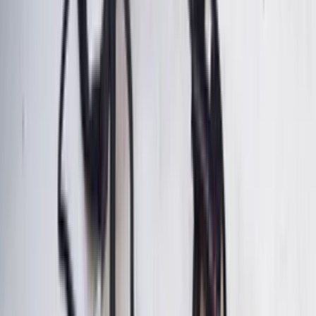
Capote de cabriolet Mercedes Classe
CLK W208 d'origine (occasion, 1998-
2002)
En stock
Livraison ou retrait
€ 150,00
Ajouter au panier
€ 150,00
En stock
· Livraison ou retrait
Relais de toit décapotable 154 Golf 3 4
MK3.5 Volkswagen d'origine d'occasion
1993/2002
En stock
Livraison ou retrait
€ 50,00
Ajouter au panier
€ 50,00
En stock
· Livraison ou retrait