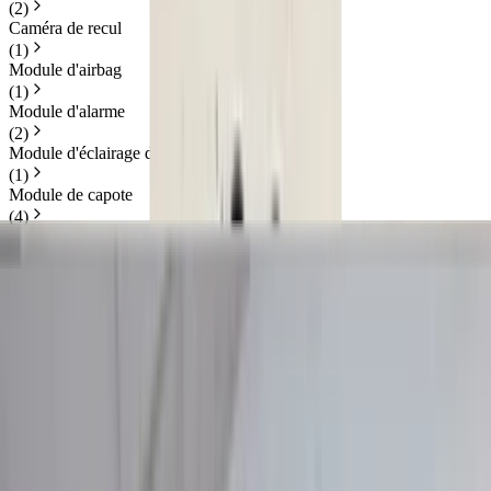
(
2
)
Caméra de recul
(
1
)
Module d'airbag
(
1
)
Module d'alarme
(
2
)
Module d'éclairage de virage
(
1
)
Module de capote
(
4
)
Module de caméra
(
1
)
Afficher plus de catégories
Prix
Réinitialiser
Min
Max
Ordinateurs et électronique