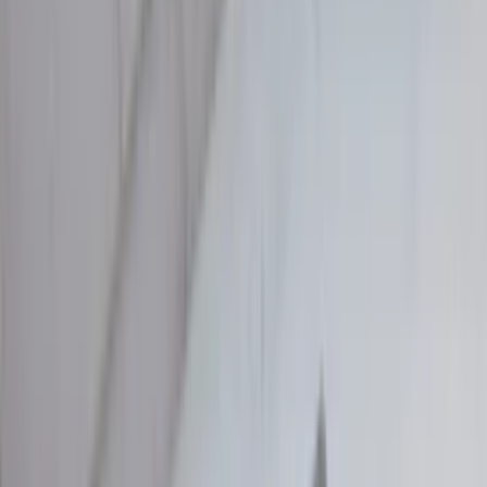
25 van 102 zoekresultaten
Trier
Module de commande de carrosserie
Audi A2 8Z0959433C ZKE, unité de
commande centrale d'origine d'occasion
2000 / 2005
En stock
Livraison ou retrait
€ 150,00
Ajouter au panier
€ 150,00
En stock
· Livraison ou retrait
Faisceau de câblage pour toit
panoramique Mercedes W166 ML GLE
1665402510 d'origine, d'occasion
(2012/2018)