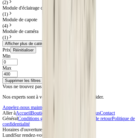
(
2
)
Module d'éclairage de virage
(
1
)
Module de capote
(
4
)
Module de caméra
(
1
)
Afficher plus de catégories
Prix
Réinitialiser
Min
Max
Supprimer les filtres
Afficher les résultats
Vous ne trouvez pas ce que vous cherchez ?
Nos experts sont à votre disposition pour vous aider.
Appelez-nous maintenant !
Aller à
Accueil
Boutique en ligne
À propos de nous
Contact
Général
Conditions générales de vente
Politique de retour
Politique de
confidentialité
Horaires d'ouverture
Lundi
Sur rendez-vous uniquement