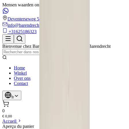
Mensen waarden ons met een 4.6/5 op Google!
Deventerseweg 54
info@barendrechtmobilityservice.nl
+31625186323
Bienvenue chez
Barendrecht Mobility Service
,
Barendrecht
Home
Winkel
Over ons
Contact
fr
0
€ 0,00
Accueil
Aperçu du panier