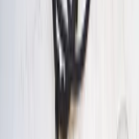
Boîte à fusibles UCH Avantime Renault
6025410528 côté passager, pièce d'origine
d'occasion (2001/2003)
En stock
Livraison ou retrait
€ 300,00
Ajouter au panier
€ 300,00
En stock
· Livraison ou retrait
Résistance chauffante avec câble pour
Avantime Espace 3 A43000400, d'origine
et d'occasion (1996-2003)
En stock
Livraison ou retrait
€ 300,00
Ajouter au panier