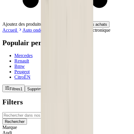
Ajoutez des produits à votre panier.
Continuer les achats
Accueil
Auto onderdelen
Ordinateurs et électronique
Populair per merk
Mercedes
Renault
Bmw
Peugeot
CitroËN
Filtres
1
Supprimer les filtres
Filters
Rechercher
Marque
Audi