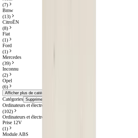
(
7
)
Bmw
(
13
)
CitroËN
(
8
)
Fiat
(
1
)
Ford
(
1
)
Mercedes
(
39
)
Inconnu
(
2
)
Opel
(
6
)
Afficher plus de catégories
Catégories
Supprimer les filtres
Ordinateurs et électronique
(
102
)
Ordinateurs et électronique
Prise 12V
(
1
)
Module ABS