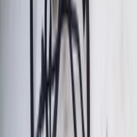
En stock
Livraison ou retrait
€ 50,00
Ajouter au panier
€ 50,00
En stock
· Livraison ou retrait
Calculateur moteur (ECU) Toyota Aygo
107 C1, kit de démarreur 89661-0H022,
antidémarrage d'origine d'occasion
(2006/2014)
En stock
Livraison ou retrait
€ 125,00
Ajouter au panier
€ 125,00
En stock
· Livraison ou retrait
Calculateur moteur ECU Viano W639