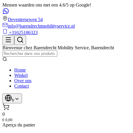
Mensen waarden ons met een 4.6/5 op Google!
Deventerseweg 54
info@barendrechtmobilityservice.nl
+31625186323
Bienvenue chez
Barendrecht Mobility Service
,
Barendrecht
Home
Winkel
Over ons
Contact
fr
0
€ 0,00
Aperçu du panier