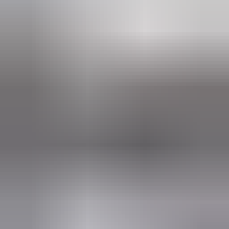
(
87
reviews)
Reviews via Google
Marijke