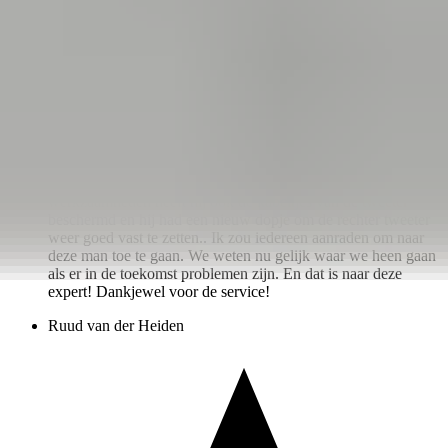
een maand geleden
Fantastische en zeer vriendelijke service! De Opel Tigra
Twintop expert zeg ik maar zo! Het raam aan de
bestuurderskant werkte niet meer en was doorgeknipt door de
ANWB. Bij het bestellen van het onderdeel bij deze man
bood hij het aan om voor een zeer schappelijke prijs voor ons
erin te willen zetten. Wat binnen het uur resulteerde dat er
weer een werkend en sluitend raam in de cabrio zat. Bij de
werkzaamheden heeft hij ook de kabeltjes van de tweeter
beschermd en hij had een nieuw dopje om de rechter tweeter
weer goed vast te zetten.. Ik zou iedereen aanraden om naar
deze man toe te gaan. We weten nu gelijk waar we heen gaan
als er in de toekomst problemen zijn. En dat is naar deze
expert! Dankjewel voor de service!
Ruud van der Heiden