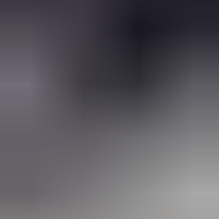
2 weken geleden
Wat een topbedrijf is dit! Een gebroken achterruit van onze
VW Beetle Cabrio is vakkundig gerepareerd en alles werkt
weer perfect. Ik kan dit bedrijf van harte aanbevelen!
Marjolein Kaaij