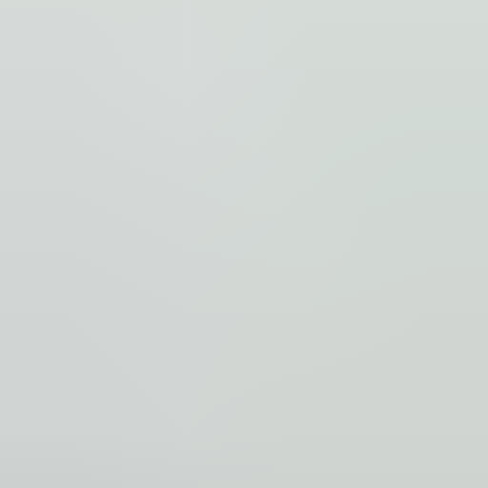
2 weken geleden
Dashboardklepje besteld bij hem. Hij heeft het er meteen voor
me opgezet! Echt super!
Johnny