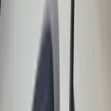
(
88
reviews)
Reviews via Google
Yanah