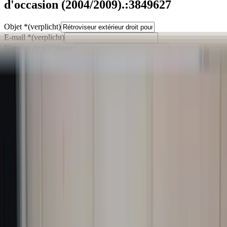
d'occasion (2004/2009).:3849627
Objet
*
(verplicht)
E-mail
*
(verplicht)
Numéro de téléphone
Message
*
(verplicht)
Envoyer
Contact direct via Whatsapp
Description
Originele buitenspiegel van een Volvo S60 uit 2007. Electrisch
inklapbaar. Mankeert niks. Goed te gebruiken.
Montage is mogelijk.
Snelle verzending. Gemakkelijk bestellen en verzenden via onze