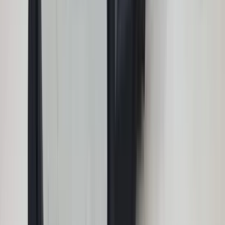
in de afgelopen week
Heel vriendelijke en correcte service! Zeer snel geholpen door
deze mensen. Hebben verschillende stukken in voorraad die
elders moeilijk te vinden zijn, aanrader!
Marijke