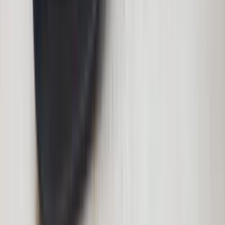
3 weken geleden
Wat een topbedrijf is dit! Een gebroken achterruit van onze
VW Beetle Cabrio is vakkundig gerepareerd en alles werkt
weer perfect. Ik kan dit bedrijf van harte aanbevelen!
Marjolein Kaaij