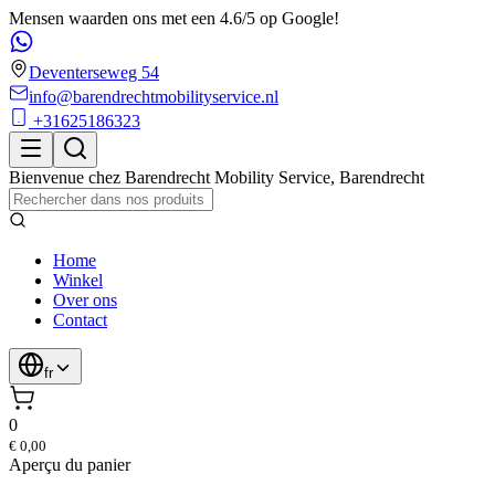
Mensen waarden ons met een 4.6/5 op Google!
Deventerseweg 54
info@barendrechtmobilityservice.nl
+31625186323
Bienvenue chez
Barendrecht Mobility Service
,
Barendrecht
Home
Winkel
Over ons
Contact
fr
0
€ 0,00
Aperçu du panier