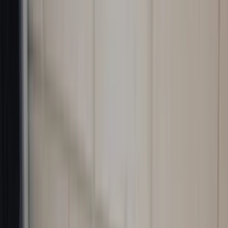
Ajouter au panier
Rétroviseur extérieur gauche pour Volvo
S60 restylée, référence 31217528, 10
broches, côté conducteur, d'origine,
d'occasion (2004/2009).
En stock
Livraison ou retrait
€ 100,00
Ajouter au panier
4.7