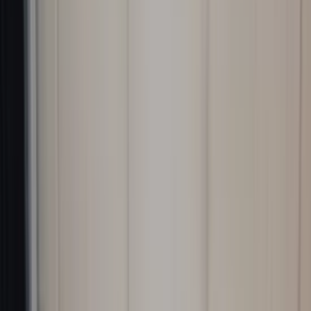
webshop!
Ophalen is elke dag mogelijk op afspraak.
Paiements sécurisés
Produits similaires
Tous les produits
Rétroviseur extérieur droit V70 / S60
Volvo facelift 2006 - 2010 30745060 10
broches V70 2006 - 2008 original occasion
En stock
Livraison ou retrait
€ 150,00