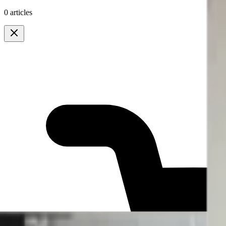
0 articles