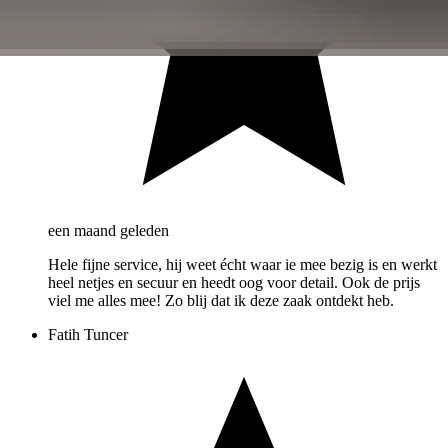
een maand geleden
Hele fijne service, hij weet écht waar ie mee bezig is en werkt
heel netjes en secuur en heedt oog voor detail. Ook de prijs
viel me alles mee! Zo blij dat ik deze zaak ontdekt heb.
Fatih Tuncer