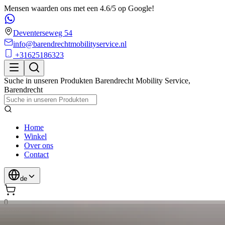
Mensen waarden ons met een 4.6/5 op Google!
Deventerseweg 54
info@barendrechtmobilityservice.nl
+31625186323
Suche in unseren Produkten
Barendrecht Mobility Service
,
Barendrecht
Home
Winkel
Over ons
Contact
de
0
€ 0,00
Warenkorb