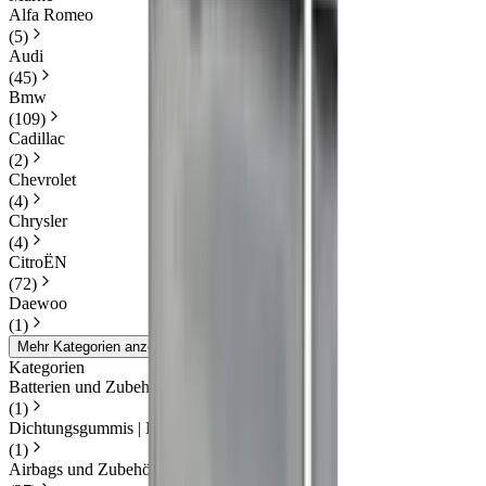
Alfa Romeo
(
5
)
Audi
(
45
)
Bmw
(
109
)
Cadillac
(
2
)
Chevrolet
(
4
)
Chrysler
(
4
)
CitroËN
(
72
)
Daewoo
(
1
)
Mehr Kategorien anzeigen
Kategorien
Batterien und Zubehör
(
1
)
Dichtungsgummis | Karosserie
(
1
)
Airbags und Zubehör