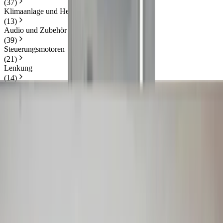
(
37
)
Klimaanlage und Heizung
(
13
)
Audio und Zubehör
(
39
)
Steuerungsmotoren
(
21
)
Lenkung
(
14
)
Kraftstoffsysteme
(
31
)
Mehr Kategorien anzeigen
Preis
Zurücksetzen
Min
Max
Auto onderdelen
25 van 1214 zoekresultaten
Sortieren