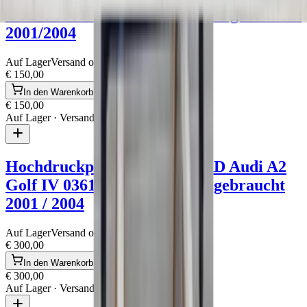
Golf 4 036133062D Originalteil gebraucht
2001/2004
Auf Lager
Versand oder Abholung
€ 150,00
In den Warenkorb
€ 150,00
Auf Lager
· Versand oder Abholung
Hochdruckpumpe 1.6 FSI BAD Audi A2
Golf IV 036127025J Original gebraucht
2001 / 2004
Auf Lager
Versand oder Abholung
€ 300,00
In den Warenkorb
€ 300,00
Auf Lager
· Versand oder Abholung