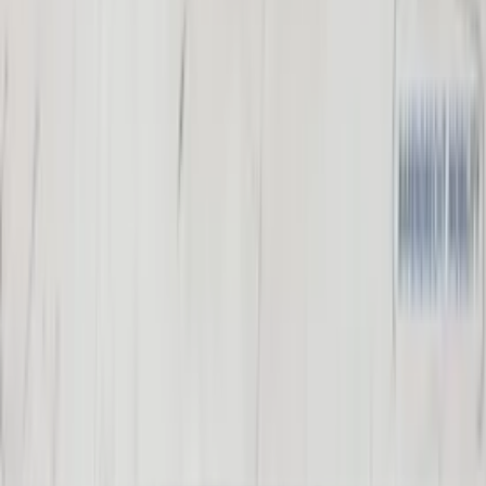
Auf Lager
Versand oder Abholung
€ 200,00
In den Warenkorb
€ 200,00
Auf Lager
· Versand oder Abholung
Fernbedienungsradio Espace III Pioneer
6025301089, Original, gebraucht,
Baujahr 1996/2001
Auf Lager
Versand oder Abholung
€ 50,00
In den Warenkorb
€ 50,00
Auf Lager
· Versand oder Abholung
Drosselklappe 1.6 FSI defekt Audi A2