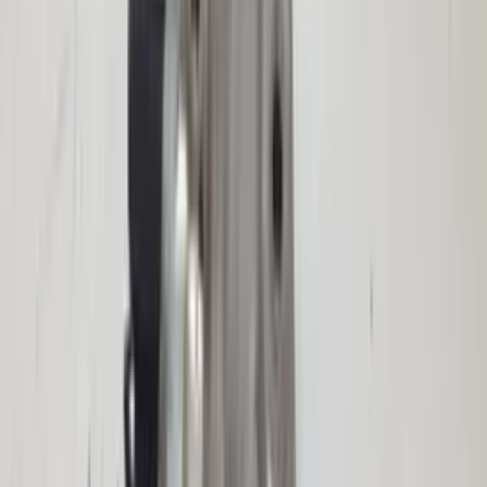
€ 40,00
Auf Lager
· Versand oder Abholung
Schiebedachmotor für Rollo W166 ML
GLE Mercedes 1669069600 Original,
gebraucht, Baujahr 2012/2018
Auf Lager
Versand oder Abholung
€ 50,00
In den Warenkorb
€ 50,00
Auf Lager
· Versand oder Abholung
Panorama-Schiebedachmotor W166 ML
GL Mercedes A1668200108 Original,
gebraucht, Baujahr 2012/2018
Auf Lager
Versand oder Abholung