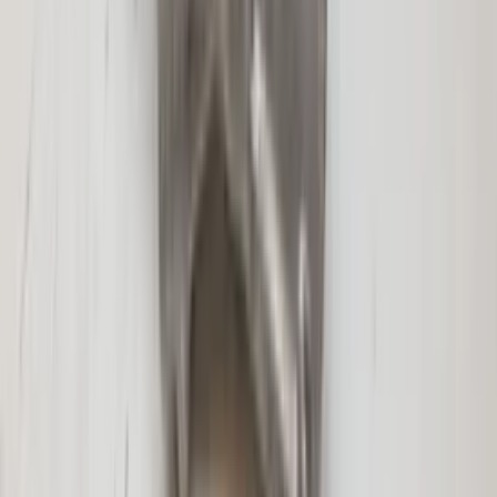
Dachklappe hinten rechts, Hutablage
Beifahrerseite, Originalteil, gebraucht,
Baujahr 2004/2009
Auf Lager
Versand oder Abholung
€ 100,00
In den Warenkorb
€ 100,00
Auf Lager
· Versand oder Abholung
Kofferraumschloss S211 E-Klasse
Mercedes 2117400535 Heckklappe
Original gebraucht 2003 / 2009
Auf Lager
Versand oder Abholung
€ 100,00
In den Warenkorb