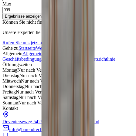
Max
Ergebnisse anzeigen
Können Sie nicht finden, was Sie suchen?
Unsere Experten helfen Ihnen gerne weiter.
Rufen Sie uns jetzt an!
Gehe zu
Startseite
Webshop
Über uns
Kontakt
Allgemein
Allgemeine
Geschäftsbedingungen
Rückgaberecht
Datenschutzrichtlinie
Öffnungszeiten
Montag
Nur nach Vereinbarung
Dienstag
Nur nach Vereinbarung
Mittwoch
Nur nach Vereinbarung
Donnerstag
Nur nach Vereinbarung
Freitag
Nur nach Vereinbarung
Samstag
Nur nach Vereinbarung
Sonntag
Nur nach Vereinbarung
Kontakt
Deventerseweg 54
2994LD Barendrecht
Nederland
info@barendrechtmobilityservice.nl