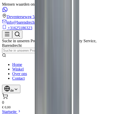
Mensen waarden ons met een 4.6/5 op Google!
Deventerseweg 54
info@barendrechtmobilityservice.nl
+31625186323
Suche in unseren Produkten
Barendrecht Mobility Service
,
Barendrecht
Home
Winkel
Over ons
Contact
de
0
€ 0,00
Startseite