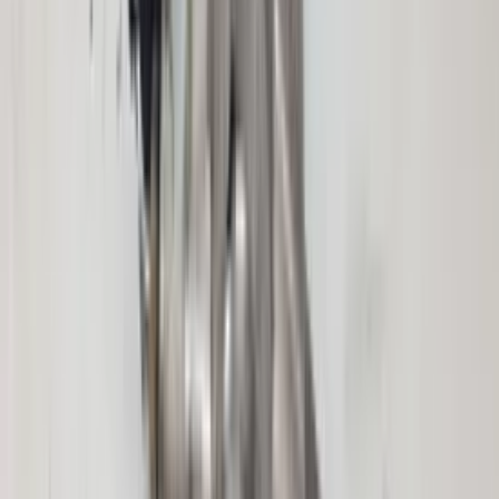
€ 50,00
In den Warenkorb
€ 50,00
Auf Lager
· Versand oder Abholung
Rechter Außenspiegel für Volvo S60
Facelift, Teilenummer 31217529, 10-polig,
Beifahrerseite, Original, gebraucht,
Baujahre 2004–2009
Auf Lager
Versand oder Abholung
€ 100,00
In den Warenkorb
€ 100,00
Auf Lager
· Versand oder Abholung
Linker Außenspiegel für Volvo S60
Facelift, Teilenummer 31217528, 10-polig,