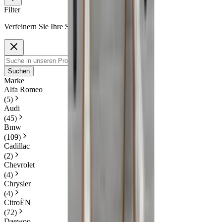
Filter
Verfeinern Sie Ihre Suche
Suchen
Marke
Alfa Romeo
(
5
)
Audi
(
45
)
Bmw
(
109
)
Cadillac
(
2
)
Chevrolet
(
4
)
Chrysler
(
4
)
CitroËN
(
72
)
Daewoo