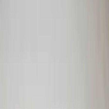
Audi TT 8N Kotflügel links Fahrerseite
8N0821105 LZ5W Denimblau Original
gebraucht 1998 / 2003
Auf Lager
Versand oder Abholung
€ 125,00
In den Warenkorb
€ 125,00
Auf Lager
· Versand oder Abholung
Hutablage Corsa E Dreitürer 3drs
13432982 Original gebraucht 2014 / 2020
Auf Lager
Versand oder Abholung
€ 90,00
In den Warenkorb
€ 90,00
Auf Lager
· Versand oder Abholung