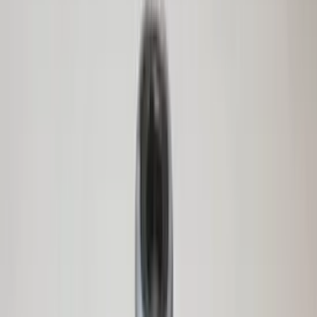
€ 250,00
In den Warenkorb
€ 250,00
Auf Lager
· Versand oder Abholung
Lenkgetriebe mit Spurstangenköpfen
Avantime Renault Espace III 7700876218
Original, gebraucht, Baujahr 1997/2003
Auf Lager
Versand oder Abholung
€ 200,00
In den Warenkorb
€ 200,00
Auf Lager
· Versand oder Abholung
Frontstoßstange mit Kühlergrill
Avantime Renault 211 Steppe 6025402614
Original gebraucht 2001 / 2003