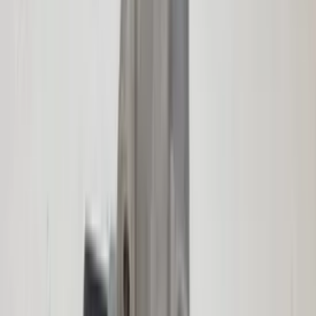
CCC Navigationsmodul E90 3er BMW
Professional 9185536 DVD-Autoradio,
Original, gebraucht, Baujahr 2009/2012
Auf Lager
Versand oder Abholung
€ 350,00
In den Warenkorb
€ 350,00
Auf Lager
· Versand oder Abholung
Kabelbaum Panoramadach W166 ML
GLE Mercedes 1665402510 Original
gebraucht 2012 / 2018
Auf Lager
Versand oder Abholung
€ 40,00
In den Warenkorb