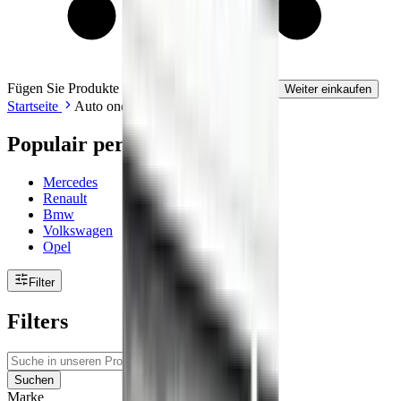
Fügen Sie Produkte zu Ihrem Warenkorb hinzu.
Weiter einkaufen
Startseite
Auto onderdelen
Populair per merk
Mercedes
Renault
Bmw
Volkswagen
Opel
Filter
Filters
Suchen
Marke