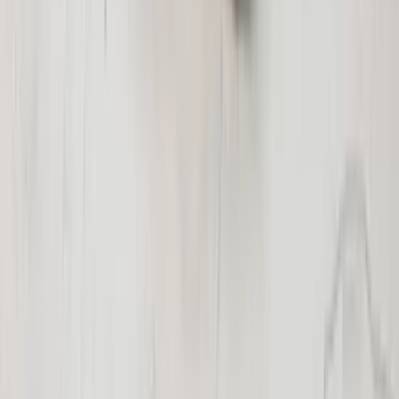
€ 125,00
In den Warenkorb
€ 125,00
Auf Lager
· Versand oder Abholung
Hutablage Renault Captur, neuwertig,
Teilenummer 794205641R, schwarz,
Original, gebraucht, Baujahr 2013/2018
Auf Lager
Versand oder Abholung
€ 100,00
In den Warenkorb
€ 100,00
Auf Lager
· Versand oder Abholung
Dachreling + Dachgepäckträger Renault
Espace III Spoiler original gebraucht
1996 / 2001