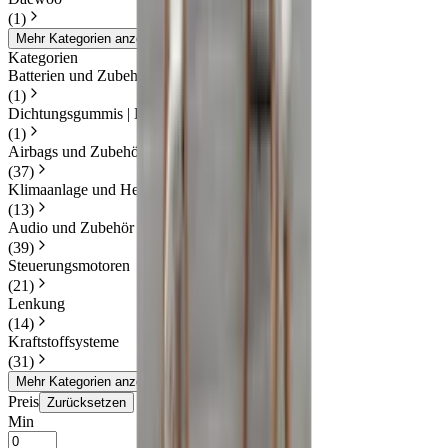
(
1
)
Mehr Kategorien anzeigen
Kategorien
Batterien und Zubehör
(
1
)
Dichtungsgummis | Karosserie
(
1
)
Airbags und Zubehör
(
37
)
Klimaanlage und Heizung
(
13
)
Audio und Zubehör
(
39
)
Steuerungsmotoren
(
21
)
Lenkung
(
14
)
Kraftstoffsysteme
(
31
)
Mehr Kategorien anzeigen
Preis
Zurücksetzen
Min