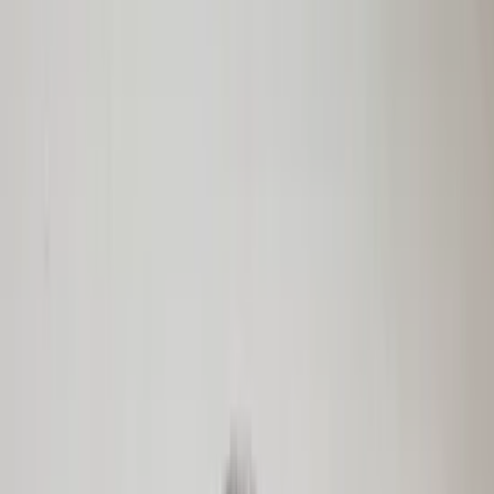
Hutablage Twingo III Renault
794202471R Original gebraucht 2014 /
2020
Auf Lager
Versand oder Abholung
€ 100,00
In den Warenkorb
€ 100,00
Auf Lager
· Versand oder Abholung
Webasto Rolldach | Twingo Faltdach |
Camper | Oldtimer | Offenes Dach,
komplett original und in gepflegtem
Zustand
Auf Lager
Versand oder Abholung