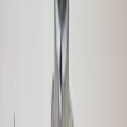
Auf Lager
Versand oder Abholung
€ 400,00
In den Warenkorb
€ 400,00
Auf Lager
· Versand oder Abholung
Zündschloss-Set Zylinderschloss Renault
Modus Clio III Original gebraucht 2004 /
2010
Auf Lager
Versand oder Abholung
€ 100,00
In den Warenkorb
€ 100,00
Auf Lager
· Versand oder Abholung
Karosseriesteuergerät Audi A2