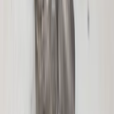
Fahrerseite, Original, gebraucht,
Baujahre 2004–2009
Auf Lager
Versand oder Abholung
€ 100,00
In den Warenkorb
€ 100,00
Auf Lager
· Versand oder Abholung
Dachklappe hinten links, Hutablage
Fahrerseite, Megane II CC, Original,
gebraucht, Baujahr 2004/2009
Auf Lager
Versand oder Abholung
€ 100,00
In den Warenkorb
€ 100,00
Auf Lager
· Versand oder Abholung