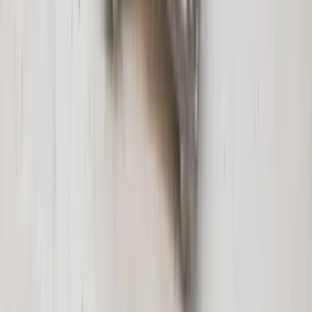
€ 100,00
Auf Lager
· Versand oder Abholung
Abdeckkappe CCC E87 1er BMW
Professional Navigation 6937270 Original
gebraucht 2004 / 2007
Auf Lager
Versand oder Abholung
€ 30,00
In den Warenkorb
€ 30,00
Auf Lager
· Versand oder Abholung
Einzelsitze Espace IV Renault Facelift, 2.
und 3. Sitzreihe, Originalzustand,
gebraucht, Baujahr 2006/2014
Auf Lager
Versand oder Abholung