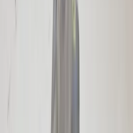
8Z0959433C ZKE Zentralsteuergerät
Original gebraucht 2000 / 2005
Auf Lager
Versand oder Abholung
€ 150,00
In den Warenkorb
€ 150,00
Auf Lager
· Versand oder Abholung
CIC Navigationsmodul E90 3er BMW
Business 9223314 Headunit-Radio,
Original, gebraucht, Baujahr 2009/2012
Auf Lager
Versand oder Abholung
€ 175,00
In den Warenkorb
€ 175,00
Auf Lager
· Versand oder Abholung