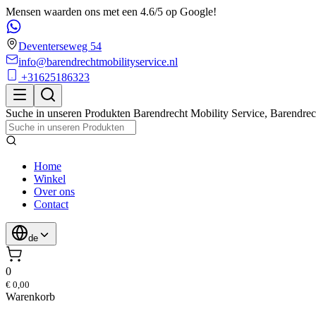
Mensen waarden ons met een 4.6/5 op Google!
Deventerseweg 54
info@barendrechtmobilityservice.nl
+31625186323
Suche in unseren Produkten
Barendrecht Mobility Service
,
Barendrec
Home
Winkel
Over ons
Contact
de
0
€ 0,00
Warenkorb