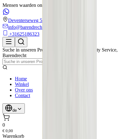
Mensen waarden ons met een 4.6/5 op Google!
Deventerseweg 54
info@barendrechtmobilityservice.nl
+31625186323
Suche in unseren Produkten
Barendrecht Mobility Service
,
Barendrecht
Home
Winkel
Over ons
Contact
de
0
€ 0,00
Warenkorb