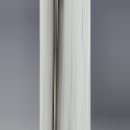
in de afgelopen week
Heel vriendelijke en correcte service! Zeer snel geholpen door
deze mensen. Hebben verschillende stukken in voorraad die
elders moeilijk te vinden zijn, aanrader!
Marijke