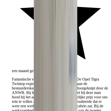
een maand geleden
Fantastische en zeer vriendelijke service! De Opel Tigra
Twintop expert zeg ik maar zo! Het raam aan de
bestuurderskant werkte niet meer en was doorgeknipt door de
ANWB. Bij het bestellen van het onderdeel bij deze man
bood hij het aan om voor een zeer schappelijke prijs voor ons
erin te willen zetten. Wat binnen het uur resulteerde dat er
weer een werkend en sluitend raam in de cabrio zat. Bij de
werkzaamheden heeft hij ook de kabeltjes van de tweeter