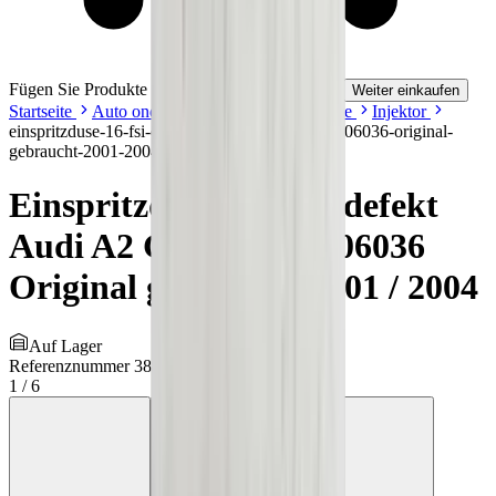
Fügen Sie Produkte zu Ihrem Warenkorb hinzu.
Weiter einkaufen
Startseite
Auto onderdelen
Kraftstoffsysteme
Injektor
einspritzduse-16-fsi-defekt-audi-a2-golf-iv-036906036-original-
gebraucht-2001-2004
Einspritzdüse 1.6 FSI defekt
Audi A2 Golf IV 036906036
Original gebraucht 2001 / 2004
Auf Lager
Referenznummer
3847465
1
/
6