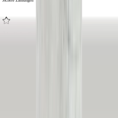
Sichere Zahlungen
Ähnliche Produkte
Alle Produkte
Benzineinspritzdüse VW Golf II 2 G60
0280150905 Original gebraucht 1983 /
1992
Auf Lager
Versand oder Abholung
€ 50,00
In den Warenkorb
Benzineinspritzdüse VW Golf II GTI
0280150905 original gebraucht 1983 /