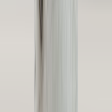
3 weken geleden
Wat een topbedrijf is dit! Een gebroken achterruit van onze
VW Beetle Cabrio is vakkundig gerepareerd en alles werkt
weer perfect. Ik kan dit bedrijf van harte aanbevelen!
Marjolein Kaaij