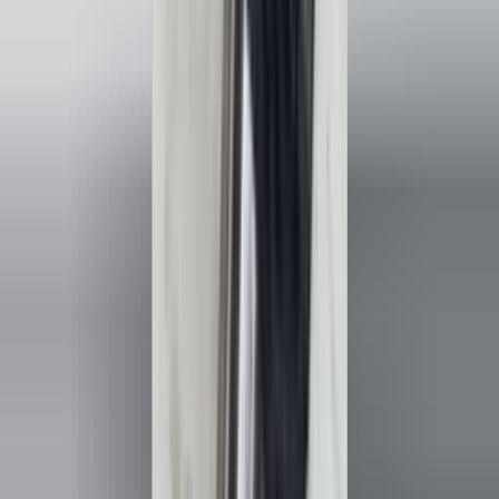
(
88
reviews)