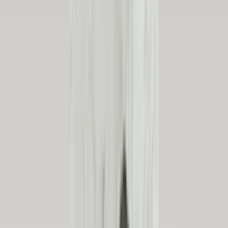
1992
Auf Lager
Versand oder Abholung
€ 50,00
In den Warenkorb
Benzineinspritzdüse VW Golf VI 6 1.4L
TSI 03C906036F original gebraucht 2008
/ 2016
Auf Lager
Versand oder Abholung
€ 15,00
In den Warenkorb
Benzineinspritzdüse VW Golf VII 7 1.4L
TSI 4E906036E Motorcode CZD
gebraucht, gepflegter Zustand 2012 / 2021
Auf Lager
Versand oder Abholung
€ 20,00