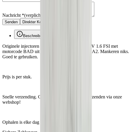
Nachricht
*
(verplicht)
Senden
Direkter Kontakt über WhatsApp
Beschreibung
Originele injectoren van een Volkswagen Golf IV 1.6 FSI met
motorcode BAD uit 2003. Past ook in een Audi A2. Mankeren niks.
Goed te gebruiken.
Prijs is per stuk.
Snelle verzending. Gemakkelijk bestellen en verzenden via onze
webshop!
Ophalen is elke dag mogelijk op afspraak.