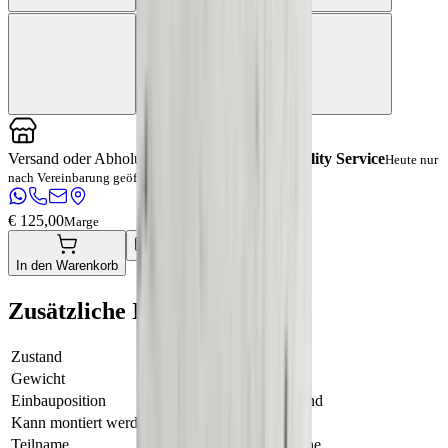
Versand oder Abholung bei
Barendrecht Mobility Service
Heute nur
nach Vereinbarung geöffnet, bitte kontaktieren Sie uns
€ 125,00
Marge
Direkt zur Kasse
In den Warenkorb
Zusätzliche Informationen
Zustand
Gebraucht
Gewicht
1 KG
Einbauposition
Nicht zutreffend
Kann montiert werden
Ja
Teilname
Injector benzine