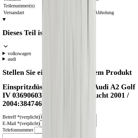
Teilenummer(n)
036906036
Versandart
Versand oder Abholung
Dieses Teil ist geeignet für
volkswagen
audi
Stellen Sie eine Frage zu diesem Produkt
Einspritzdüse 1.6 FSI defekt Audi A2 Golf
IV 036906036 Original gebraucht 2001 /
2004:3847465
Betreff
*
(verplicht)
E-Mail
*
(verplicht)
Telefonnummer