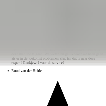
een maand geleden
Fantastische en zeer vriendelijke service! De Opel Tigra
Twintop expert zeg ik maar zo! Het raam aan de
bestuurderskant werkte niet meer en was doorgeknipt door de
ANWB. Bij het bestellen van het onderdeel bij deze man
bood hij het aan om voor een zeer schappelijke prijs voor ons
erin te willen zetten. Wat binnen het uur resulteerde dat er
weer een werkend en sluitend raam in de cabrio zat. Bij de
werkzaamheden heeft hij ook de kabeltjes van de tweeter
beschermd en hij had een nieuw dopje om de rechter tweeter
weer goed vast te zetten.. Ik zou iedereen aanraden om naar
deze man toe te gaan. We weten nu gelijk waar we heen gaan
als er in de toekomst problemen zijn. En dat is naar deze
expert! Dankjewel voor de service!
Ruud van der Heiden