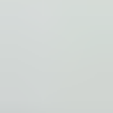
2 weken geleden
Dashboardklepje besteld bij hem. Hij heeft het er meteen voor
me opgezet! Echt super!
Johnny