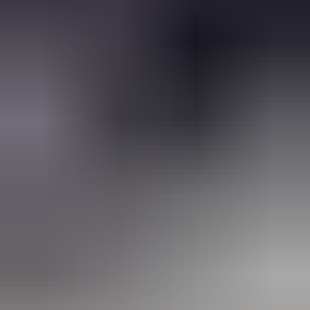
2 weken geleden
Wat een topbedrijf is dit! Een gebroken achterruit van onze
VW Beetle Cabrio is vakkundig gerepareerd en alles werkt
weer perfect. Ik kan dit bedrijf van harte aanbevelen!
Marjolein Kaaij