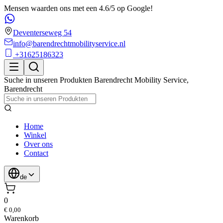
Mensen waarden ons met een 4.6/5 op Google!
Deventerseweg 54
info@barendrechtmobilityservice.nl
+31625186323
Suche in unseren Produkten
Barendrecht Mobility Service
,
Barendrecht
Home
Winkel
Over ons
Contact
de
0
€ 0,00
Warenkorb