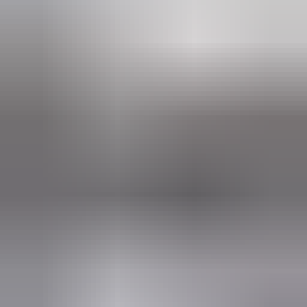
(
87
reviews)
Reviews via Google
Marijke