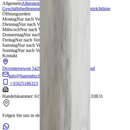
Allgemein
Allgemeine
Geschäftsbedingungen
Rückgaberecht
Datenschutzrichtlinie
Öffnungszeiten
Montag
Nur nach Vereinbarung
Dienstag
Nur nach Vereinbarung
Mittwoch
Nur nach Vereinbarung
Donnerstag
Nur nach Vereinbarung
Freitag
Nur nach Vereinbarung
Samstag
Nur nach Vereinbarung
Sonntag
Nur nach Vereinbarung
Kontakt
Deventerseweg 54
2994LD Barendrecht
Nederland
info@barendrechtmobilityservice.nl
+31625186323
Handelskammer
:
61554448
MwSt.
:
NL001791433B31
Folgen Sie uns in den sozialen Medien