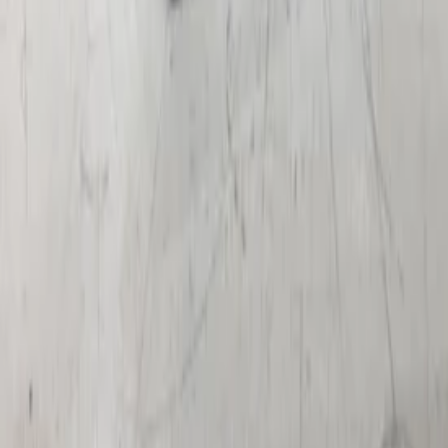
BMW 7er F01 F02 F03 F04 2008 2009
2010 2011 2012 2013 2014 2015
6131927512102 gebrauchter ordentlicher
Zustand BARENDRECHT MOBILITY
SERVICE
Auf Lager
Versand oder Abholung
€ 35,00
In den Warenkorb
€ 35,00
Auf Lager
· Versand oder Abholung
Filter
2 aktiv
Suchen
Marke