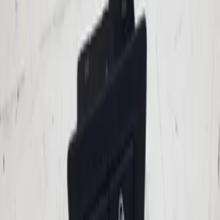
(
3
)
Armaturenbrett und Schalter
Filter löschen
Zentralverriegelungsschalter
(
3
)
Preis
Zurücksetzen
Min
Max
Zentralverriegelungsschalter
armaturenbrett und schalter
3 van 3 zoekresultaten
Sortieren
Zentralverriegelungsschalter W212 E-
Klasse Mercedes 2049058502 Original,
gebraucht, Baujahr 2008/2015