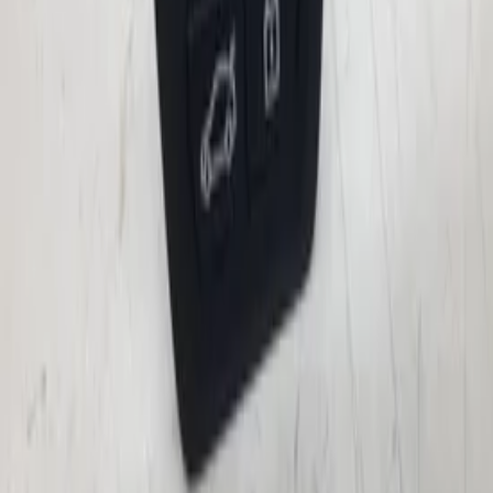
Auf Lager
Versand oder Abholung
€ 20,00
In den Warenkorb
€ 20,00
Auf Lager
· Versand oder Abholung
Zentralverriegelung PDC Schalter Opel
Corsa E 39031631 original gebraucht
2014 / 2019
Auf Lager
Versand oder Abholung
€ 10,00
In den Warenkorb
€ 10,00
Auf Lager
· Versand oder Abholung
Zentraler Türverriegelungsschalter