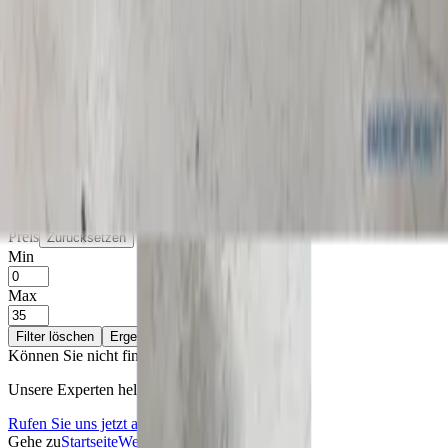
Bmw
(
1
)
Mercedes
(
1
)
Opel
(
1
)
Kategorien
Filter löschen
Armaturenbrett und Schalter
(
3
)
Armaturenbrett und Schalter
Filter löschen
Zentralverriegelungsschalter
(
3
)
Preis
Zurücksetzen
Min
Max
Filter löschen
Ergebnisse anzeigen
Können Sie nicht finden, was Sie suchen?
Unsere Experten helfen Ihnen gerne weiter.
Rufen Sie uns jetzt an!
Gehe zu
Startseite
Webshop
Über uns
Kontakt