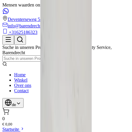
Mensen waarden ons met een 4.6/5 op Google!
Deventerseweg 54
info@barendrechtmobilityservice.nl
+31625186323
Suche in unseren Produkten
Barendrecht Mobility Service
,
Barendrecht
Home
Winkel
Over ons
Contact
de
0
€ 0,00
Startseite