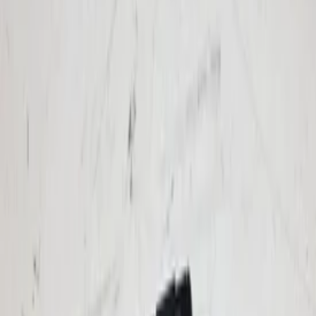
Fügen Sie Produkte zu Ihrem Warenkorb hinzu.
Weiter einkaufen
Startseite
Auto onderdelen
Armaturenbrett und Schalter
Zentralverriegelungsschalter
Filter
2
Filter löschen
Filters
Suchen
Marke
Bmw
(
1
)
Mercedes
(
1
)
Opel
(
1
)
Kategorien
Filter löschen
Armaturenbrett und Schalter