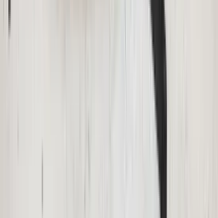
2 weken geleden
Dashboardklepje besteld bij hem. Hij heeft het er meteen voor
me opgezet! Echt super!
Johnny