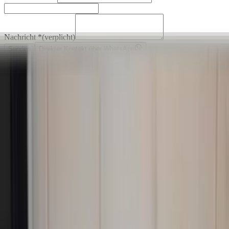
Nachricht
*
(verplicht)
Senden
Direkter Kontakt über WhatsApp
Beschreibung
Originele buitenspiegel van een Volvo V50 uit 2009. Past ook op
een Volvo S40. Mankeert niks. Goed te gebruiken.
Montage is mogelijk.
We hebben heel veel onderdelen te koop. In de meeste gevallen ook
meerdere van hetzelfde product. Zolang de advertentie online staat,
kunt u het product gemakkelijk bestellen via onze webshop. Zie ook
onze overige advertenties.
Sichere Zahlungen