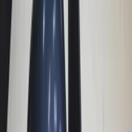
(
87
reviews)
Reviews via Google
Marijke