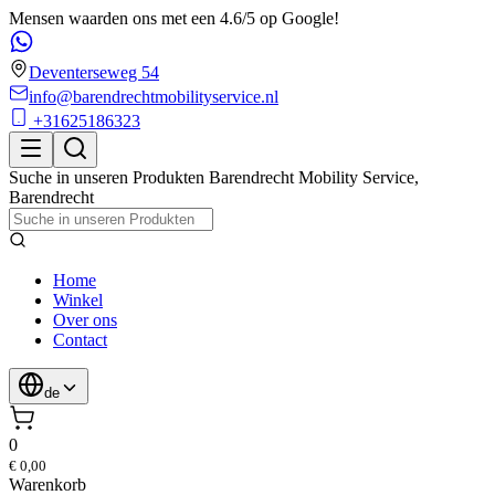
Mensen waarden ons met een 4.6/5 op Google!
Deventerseweg 54
info@barendrechtmobilityservice.nl
+31625186323
Suche in unseren Produkten
Barendrecht Mobility Service
,
Barendrecht
Home
Winkel
Over ons
Contact
de
0
€ 0,00
Warenkorb