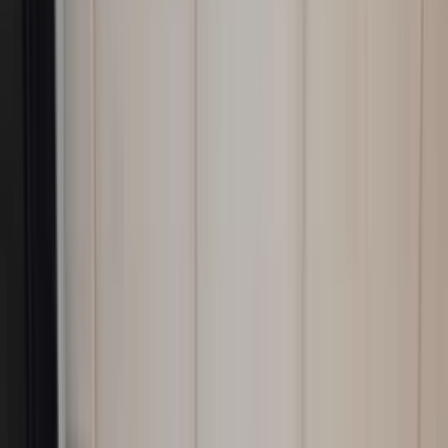
Ähnliche Produkte
Alle Produkte
Außenspiegel rechts Volvo V50 S40
Facelift schwarz metallic original
gebraucht 2007 - 2012
Auf Lager
Versand oder Abholung
€ 75,00
In den Warenkorb
Außenspiegel rechts für Volvo V50/S40
Facelift, 6-polig, Beifahrerseite, grau-
metallic, Original, gebraucht, Baujahre