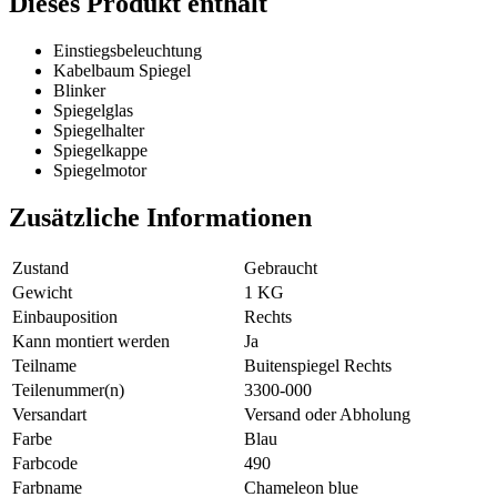
Dieses Produkt enthält
Einstiegsbeleuchtung
Kabelbaum Spiegel
Blinker
Spiegelglas
Spiegelhalter
Spiegelkappe
Spiegelmotor
Zusätzliche Informationen
Zustand
Gebraucht
Gewicht
1 KG
Einbauposition
Rechts
Kann montiert werden
Ja
Teilname
Buitenspiegel Rechts
Teilenummer(n)
3300-000
Versandart
Versand oder Abholung
Farbe
Blau
Farbcode
490
Farbname
Chameleon blue