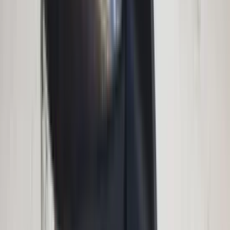
2 weken geleden
Wat een topbedrijf is dit! Een gebroken achterruit van onze
VW Beetle Cabrio is vakkundig gerepareerd en alles werkt
weer perfect. Ik kan dit bedrijf van harte aanbevelen!