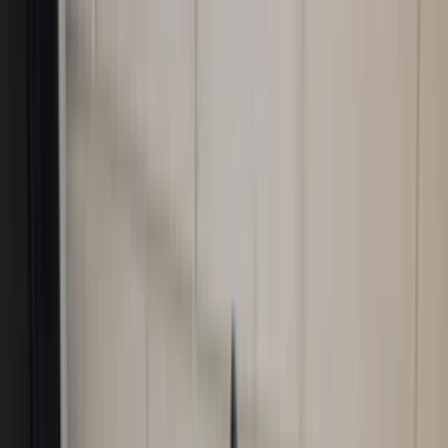
2007–2012
Auf Lager
Versand oder Abholung
€ 75,00
In den Warenkorb
4.7