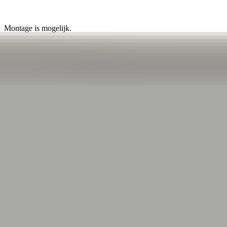
Montage is mogelijk.
Snelle verzending. Gemakkelijk bestellen en verzenden via onze
webshop!
Ophalen is elke dag mogelijk op afspraak.
Sichere Zahlungen
4.7