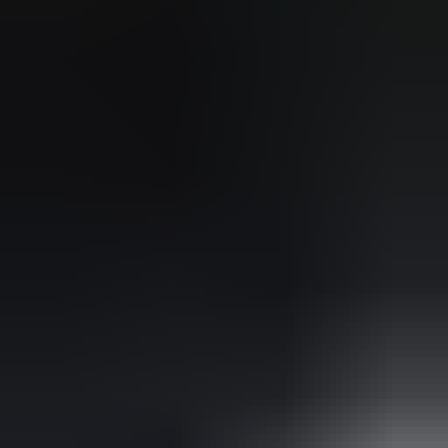
me opgezet! Echt super!
Johnny