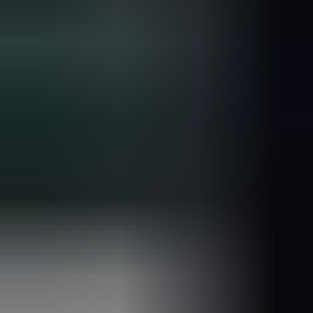
2 weken geleden
Wat een topbedrijf is dit! Een gebroken achterruit van onze
VW Beetle Cabrio is vakkundig gerepareerd en alles werkt
weer perfect. Ik kan dit bedrijf van harte aanbevelen!
Marjolein Kaaij