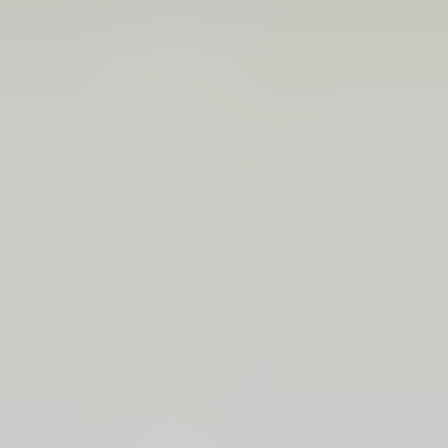
(
87
reviews)
Reviews via Google
Marijke