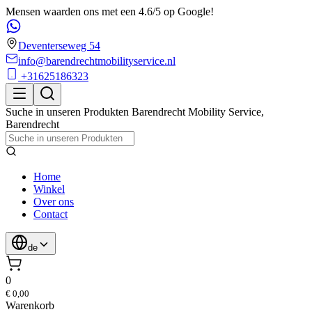
Mensen waarden ons met een 4.6/5 op Google!
Deventerseweg 54
info@barendrechtmobilityservice.nl
+31625186323
Suche in unseren Produkten
Barendrecht Mobility Service
,
Barendrecht
Home
Winkel
Over ons
Contact
de
0
€ 0,00
Warenkorb