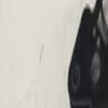
Max
Gurtschloss interieur und polst
1 van 1 zoekresultaten
Sortieren
Gurtschloss, Gurtstraffer links, Fahrerse
2013
Auf Lager
Versand oder Abholung
€ 75,00
In den Warenkorb
€ 75,00
Auf Lager
· Versand oder Abholung
Filter