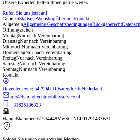
Unsere Experten helfen Ihnen gerne weiter.
Rufen Sie uns jetzt an!
Gehe zu
Startseite
Webshop
Über uns
Kontakt
Allgemein
Allgemeine Geschäftsbedingungen
Rückgaberecht
Datenschu
Öffnungszeiten
Montag
Nur nach Vereinbarung
Dienstag
Nur nach Vereinbarung
Mittwoch
Nur nach Vereinbarung
Donnerstag
Nur nach Vereinbarung
Freitag
Nur nach Vereinbarung
Samstag
Nur nach Vereinbarung
Sonntag
Nur nach Vereinbarung
Kontakt
Deventerseweg 54
2994LD Barendrecht
Nederland
info@barendrechtmobilityservice.nl
+31625186323
Handelskammer
:
61554448
MwSt.
:
NL001791433B31
Folgen Sie uns in den sozialen Medien