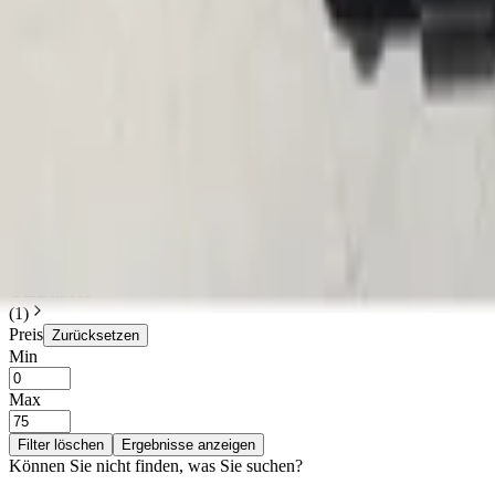
2 aktiv
Suchen
Marke
Renault
(
1
)
Kategorien
Filter löschen
Interieur und Polsterung
(
1
)
Interieur und Polsterung
Filter löschen
Gurtschloss
(
1
)
Preis
Zurücksetzen
Min
Max
Filter löschen
Ergebnisse anzeigen
Können Sie nicht finden, was Sie suchen?