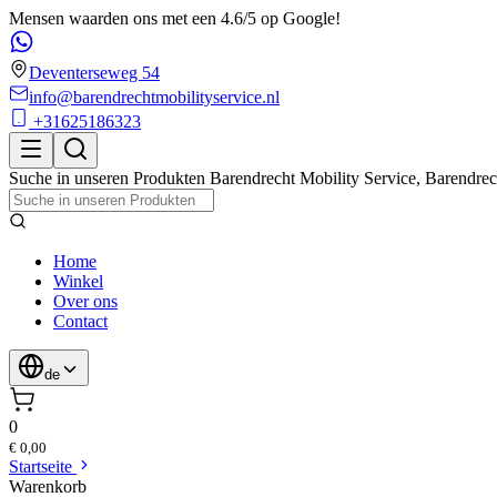
Mensen waarden ons met een 4.6/5 op Google!
Deventerseweg 54
info@barendrechtmobilityservice.nl
+31625186323
Suche in unseren Produkten
Barendrecht Mobility Service
,
Barendrec
Home
Winkel
Over ons
Contact
de
0
€ 0,00
Startseite
Warenkorb