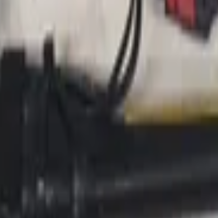
erung
ite, Renault Twingo II, Teilenummer 878976