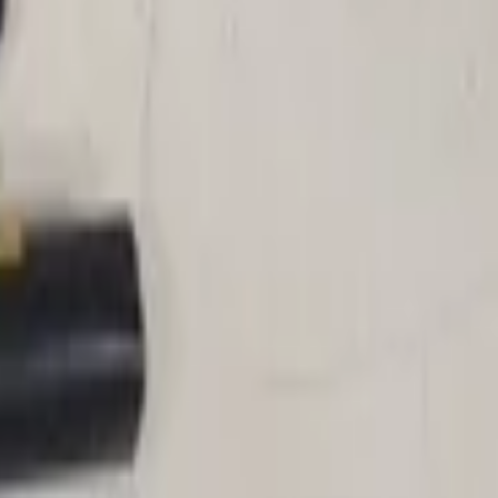
842R, Original, gebraucht, Baujahre 2008–