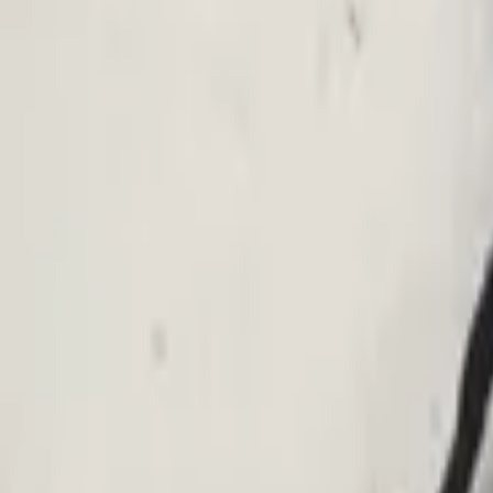
Fügen Sie Produkte zu Ihrem Warenkorb hinzu.
Weiter einkaufen
Startseite
Auto onderdelen
Interieur und Polsterung
Gurtschlos
Filter
2
Filter löschen
Filters
Suchen
Marke
Renault
(
1
)
Kategorien
Filter löschen
Interieur und Polsterung
(
1
)
Interieur und Polsterung
Filter löschen
Gurtschloss
(
1
)
Preis
Zurücksetzen
Min