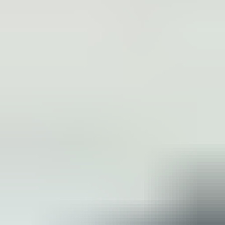
(
88
reviews)
Reviews via Google
Yanah