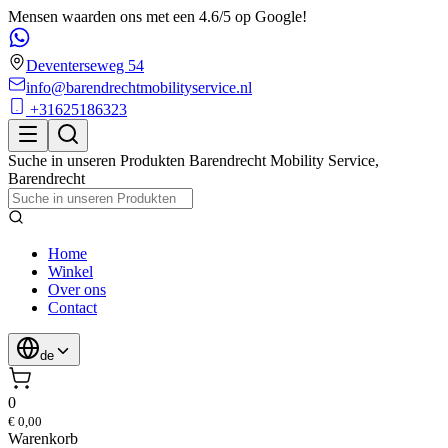
Mensen waarden ons met een 4.6/5 op Google!
Deventerseweg 54
info@barendrechtmobilityservice.nl
+31625186323
Suche in unseren Produkten
Barendrecht Mobility Service
,
Barendrecht
Home
Winkel
Over ons
Contact
de
0
€ 0,00
Warenkorb