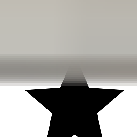
3 weken geleden
Dashboardklepje besteld bij hem. Hij heeft het er meteen voor
me opgezet! Echt super!
Johnny