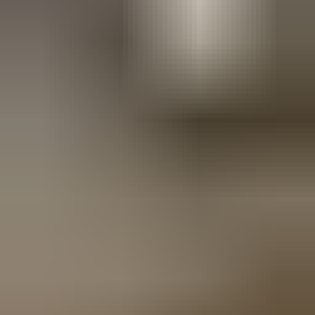
3 weken geleden
Wat een topbedrijf is dit! Een gebroken achterruit van onze
VW Beetle Cabrio is vakkundig gerepareerd en alles werkt
weer perfect. Ik kan dit bedrijf van harte aanbevelen!
Marjolein Kaaij