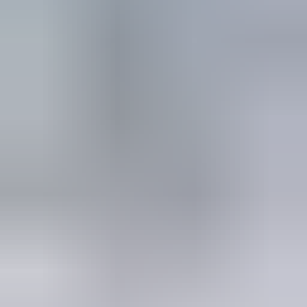
in de afgelopen week
Heel vriendelijke en correcte service! Zeer snel geholpen door
deze mensen. Hebben verschillende stukken in voorraad die
elders moeilijk te vinden zijn, aanrader!
Marijke