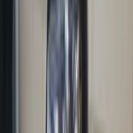
(
87
reviews)
Reviews via Google