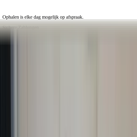
Ophalen is elke dag mogelijk op afspraak.
Sichere Zahlungen
Ähnliche Produkte
Alle Produkte
Rechte Rückleuchte Outlander II
Mitsubishi 220-87813 Beifahrerseite 2007
/ 2013
Auf Lager
Versand oder Abholung
€ 75,00
In den Warenkorb