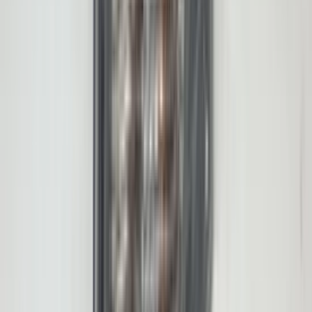
2 weken geleden
Dashboardklepje besteld bij hem. Hij heeft het er meteen voor
me opgezet! Echt super!
Johnny