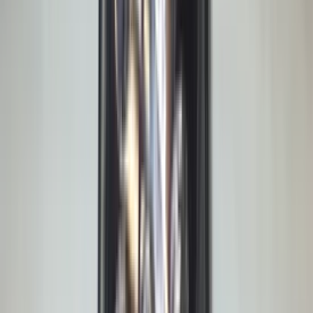
2 weken geleden
Wat een topbedrijf is dit! Een gebroken achterruit van onze
VW Beetle Cabrio is vakkundig gerepareerd en alles werkt
weer perfect. Ik kan dit bedrijf van harte aanbevelen!
Marjolein Kaaij