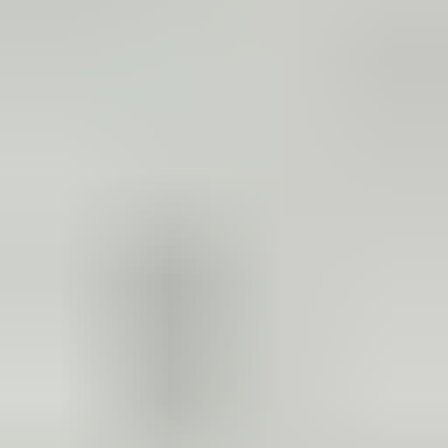
3 weken geleden
Wat een topbedrijf is dit! Een gebroken achterruit van onze
VW Beetle Cabrio is vakkundig gerepareerd en alles werkt
weer perfect. Ik kan dit bedrijf van harte aanbevelen!
Marjolein Kaaij