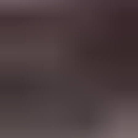
in de afgelopen week
Heel vriendelijke en correcte service! Zeer snel geholpen door
deze mensen. Hebben verschillende stukken in voorraad die
elders moeilijk te vinden zijn, aanrader!
Marijke