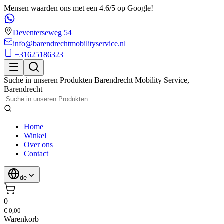
Mensen waarden ons met een 4.6/5 op Google!
Deventerseweg 54
info@barendrechtmobilityservice.nl
+31625186323
Suche in unseren Produkten
Barendrecht Mobility Service
,
Barendrecht
Home
Winkel
Over ons
Contact
de
0
€ 0,00
Warenkorb