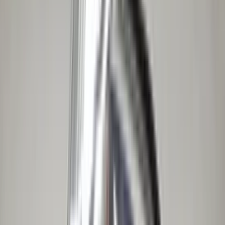
(
88
reviews)