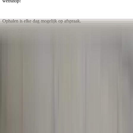
webshop!
Ophalen is elke dag mogelijk op afspraak.
Sichere Zahlungen
Ähnliche Produkte
Alle Produkte
Rechter Blinker Espace III Avantime mit
Fassung 6025314108, Original, gebraucht,
Baujahr 1996/2001
Auf Lager
Versand oder Abholung
€ 100,00