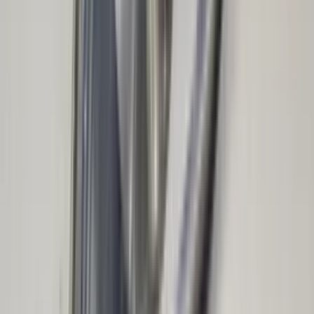
in de afgelopen week
Heel vriendelijke en correcte service! Zeer snel geholpen door
deze mensen. Hebben verschillende stukken in voorraad die
elders moeilijk te vinden zijn, aanrader!
Marijke