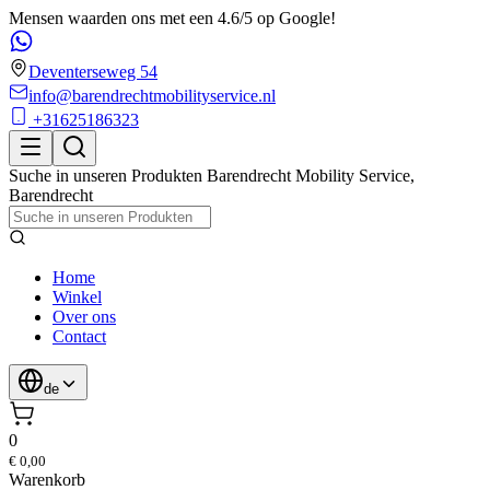
Mensen waarden ons met een 4.6/5 op Google!
Deventerseweg 54
info@barendrechtmobilityservice.nl
+31625186323
Suche in unseren Produkten
Barendrecht Mobility Service
,
Barendrecht
Home
Winkel
Over ons
Contact
de
0
€ 0,00
Warenkorb