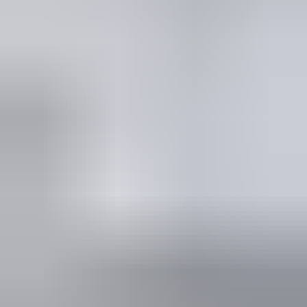
in de afgelopen week
Heel vriendelijke en correcte service! Zeer snel geholpen door
deze mensen. Hebben verschillende stukken in voorraad die
elders moeilijk te vinden zijn, aanrader!
Marijke