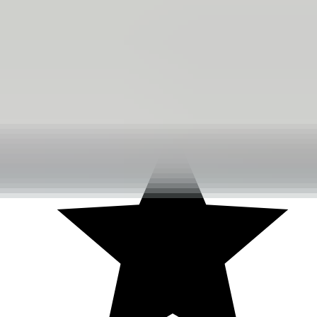
3 weken geleden
Dashboardklepje besteld bij hem. Hij heeft het er meteen voor
me opgezet! Echt super!
Johnny