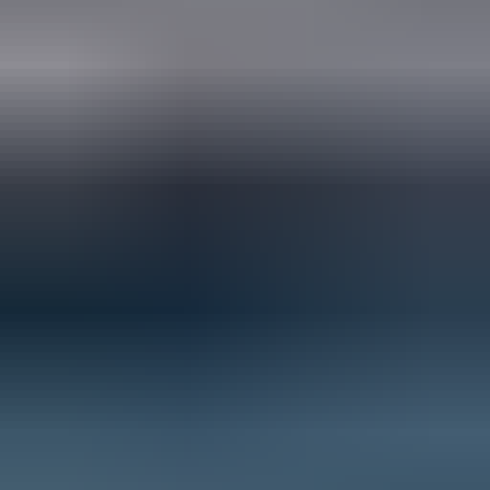
3 weken geleden
Wat een topbedrijf is dit! Een gebroken achterruit van onze
VW Beetle Cabrio is vakkundig gerepareerd en alles werkt
weer perfect. Ik kan dit bedrijf van harte aanbevelen!
Marjolein Kaaij