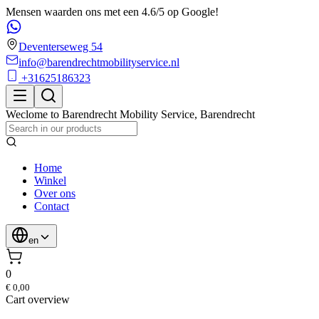
Mensen waarden ons met een 4.6/5 op Google!
Deventerseweg 54
info@barendrechtmobilityservice.nl
+31625186323
Weclome to
Barendrecht Mobility Service
,
Barendrecht
Home
Winkel
Over ons
Contact
en
0
€ 0,00
Cart overview