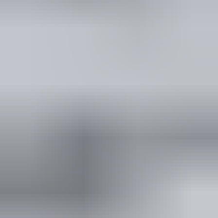
(
88
reviews)
Reviews via Google
Yanah