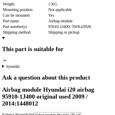
Weight
1 KG
Mounting position
Not applicable
Can be mounted
Yes
Part name
Airbag module
Part number(s)
95910-1J400, 5WK43928
Shipping method
Shipping or pickup
This part is suitable for
hyundai
Ask a question about this product
Airbag module Hyundai i20 airbag
95910-1J400 original used 2009 /
2014:1448012
Subject
*
(verplicht)