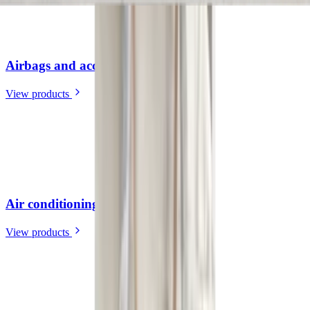
Airbags and accessories
(
37
)
View products
Air conditioning and heating
(
13
)
View products