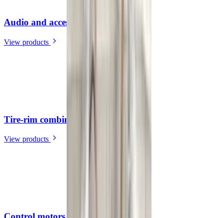
Audio and accessories
(
39
)
View products
Tire-rim combination(s)
(
2
)
View products
Control motors
(
21
)