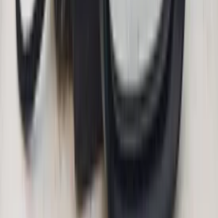
Auto's van 5 tot 25 jaar
Onderdelen van
Opel Tigra TT Twintop
Weinig gebruikte