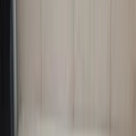
Raammechanismes
Mercedes BMW Renault VW Opel cabrio's!
Scherp geprijsd, vandaag besteld is vandaag verzonden!
Professionele montage is mogelijk!
Klik Hier
Just arrived
All products