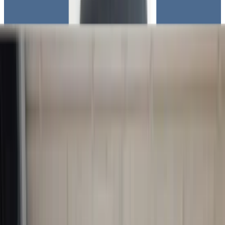
Van 9 tot 21
Doordeweeks
beschikbaar
Whatsapp nu!