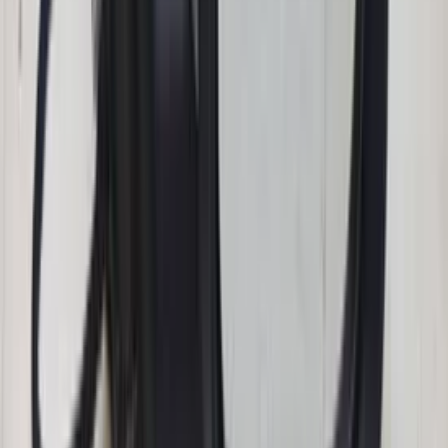
Right side mirror S60 Volvo facelift
31217529 10 pins passenger side original
used 2004 / 2009
In stock
Shipping or pickup
€ 100,00
Add to cart
Mercedes onderdelen
Gebruikte
Honderden onderdelen op voorraad op te halen of te bestellen via de
webshop!
Bekijk Mercedes onderdelen