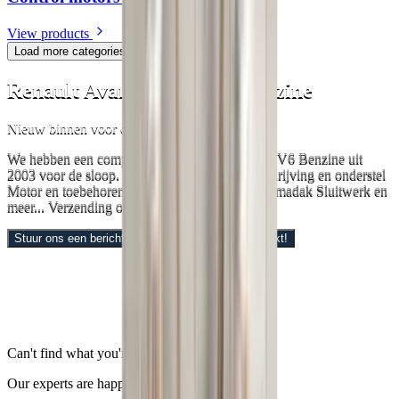
View products
Load more categories
Renault Avantime 3.5 V6 Benzine
Nieuw binnen voor onderdelen!
We hebben een complete Renault Avantime 3.5 V6 Benzine uit
2003 voor de sloop. Plaatwerk Verlichting Aandrijving en onderstel
Motor en toebehoren Interieur Ruiten en panoramadak Sluitwerk en
meer... Verzending over heel Europa!
Stuur ons een bericht met de onderdelen die u zoekt!
Can't find what you're looking for?
Our experts are happy to help.