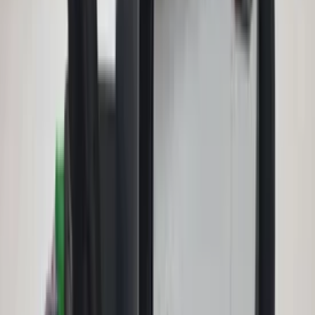
BMW Business 9223314 head unit radio
original used 2009 / 2012
In stock
Shipping or pickup
€ 175,00
Add to cart
CCC Navigation module E90 3 series
BMW professional 9185536 DVD head
unit radio original used 2009 / 2012
In stock
Shipping or pickup
€ 350,00
Add to cart
Wiring harness panoramic roof W166
ML GLE Mercedes 1665402510 original
used 2012 / 2018
In stock
Shipping or pickup