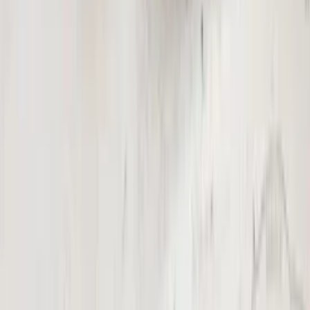
Secure payments
Browse products in our categories
All categories
Accessories (Tires and Rims)
(
2
)
View products