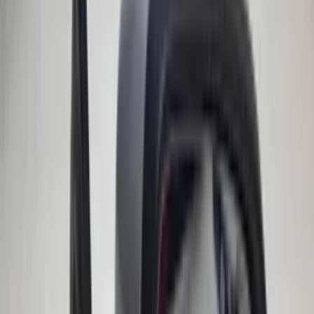
Steering rack with tie rod ends Avantime
Renault 7700876218 Espace III original
used 1997 / 2003
In stock
Shipping or pickup
€ 200,00
Add to cart
Windscreen with storage bag CLK R208
Mercedes W208 original used 1998 / 2003
In stock
Shipping or pickup
€ 200,00
Add to cart
Front bumper with radiator grille
Avantime Renault 211 Steppe 6025402614
original used 2001 / 2003
In stock
Shipping or pickup