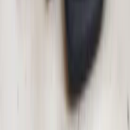
onderdelen. Scherp geprijsd, montage is mogelijk!
Bekijk Tigra onderdelen
Wij monteren uw aangekochte
onderdelen
Bij Barendrecht Mobility Service geloven we dat de kwaliteit van de
montage net zo belangrijk is als de kwaliteit van de onderdelen zelf.
Daarom bieden we een professionele montageservice aan tegen
scherpe tarieven.