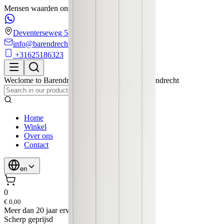
Mensen waarden ons met een 4.6/5 op Google!
Deventerseweg 54
info@barendrechtmobilityservice.nl
+31625186323
Weclome to
Barendrecht Mobility Service
,
Barendrecht
Home
Winkel
Over ons
Contact
en
0
€ 0,00
Meer
dan 20 jaar ervaring
Scherp
geprijsd