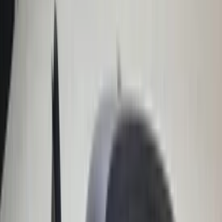
In stock
Shipping or pickup
€ 100,00
Add to cart
Webasto roll-up roof | Twingo folding
roof | camper | classic car | open roof
completely original in neat condition
In stock
Shipping or pickup
€ 250,00
Add to cart
Space-saving spare wheel R-Class W251
Mercedes 2514000002 original 2006 /
2012
In stock
Shipping or pickup
€ 110,00
Add to cart