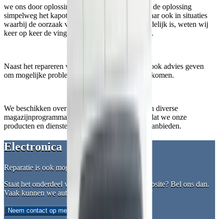
we ons door oplossingen aan te bieden. Soms is de oplossing
simpelweg het kapotte onderdeel vervangen. Maar ook in situaties
waarbij de oorzaak van de storing niet altijd duidelijk is, weten wij
keer op keer de vinger op de zere plek te leggen.
Naast het repareren van uw auto, kunnen wij u ook advies geven
om mogelijke problemen in de toekomst te voorkomen.
We beschikken over diverse uitleesapparatuur en diverse
magazijnprogramma's op merkdealer-niveau zodat we onze
producten en diensten met pasgarantie kunnen aanbieden.
Electronica
Reparatie is ook mogelijk!
Staat het onderdeel wat u zoekt niet op onze website? Bel ons dan.
Vaak kunnen we auto electronica ook repareren!
Neem contact op met ons!