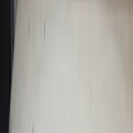
Audi TT 8N left fender driver's side
8N0821105 LZ5W Denim blue original
used 1998 / 2003
In stock
Shipping or pickup
€ 125,00
Add to cart
Parcel shelf Corsa E three-door 3drs
13432982 original used 2014 / 2020
In stock
Shipping or pickup
€ 90,00
Add to cart
Parcel shelf Twingo III Renault
794202471R original used 2014 / 2020