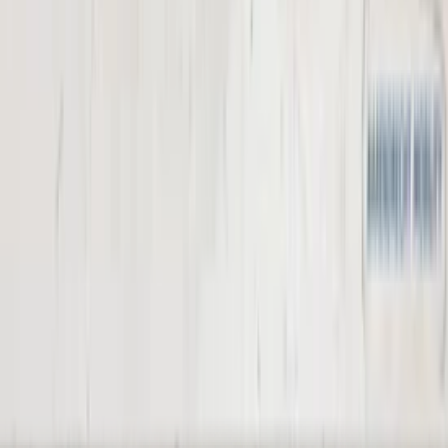
Batteries and Accessories
(
1
)
View products
Sealing rubbers | Body
(
1
)
View products