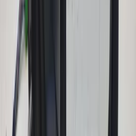
€ 40,00
Add to cart
Sunroof motor for roller blind W166 ML
GLE Mercedes 1669069600 original used
2012 / 2018
In stock
Shipping or pickup
€ 50,00
Add to cart
Panoramic roof sunroof motor W166 ML
GL Mercedes A1668200108 original used
2012 / 2018
In stock
Shipping or pickup
€ 50,00
Add to cart