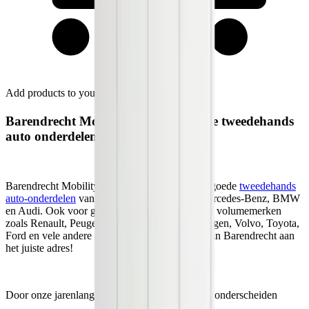
Add products to your cart.
Continue shopping
Barendrecht Mobility Service heeft de tweedehands
auto onderdelen die u zoekt!
Barendrecht Mobility Service is hét adres voor goede
tweedehands
auto-onderdelen
van premium merken zoals Mercedes-Benz, BMW
en Audi. Ook voor gebruikte onderdelen van de volumemerken
zoals Renault, Peugeot, Citroën, Opel, Volkswagen, Volvo, Toyota,
Ford en vele andere automerken, bent u bij ons in Barendrecht aan
het juiste adres!
Door onze jarenlange ervaring in deze branche, onderscheiden