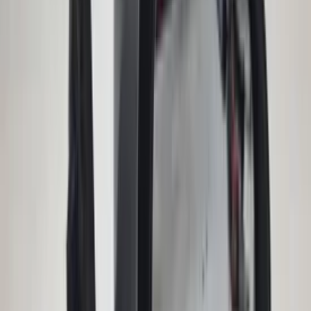
€ 400,00
Add to cart
Ignition lock set cylinder lock Renault
Modus Clio III original used 2004 / 2010
In stock
Shipping or pickup
€ 100,00
Add to cart
Body control module Audi A2
8Z0959433C ZKE central control unit
original used 2000 / 2005
In stock
Shipping or pickup
€ 150,00
Add to cart
CIC Navigation module E90 3 Series