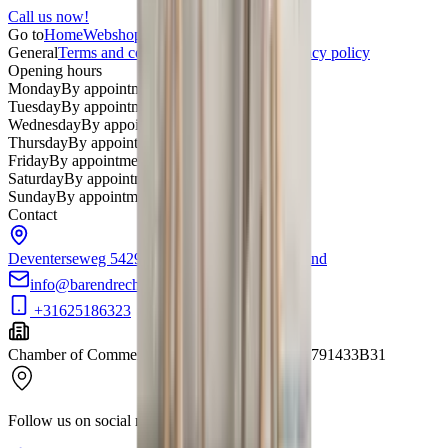
Call us now!
Go to
Home
Webshop
About us
Contact
General
Terms and conditions
Return policy
Privacy policy
Opening hours
Monday
By appointment only
Tuesday
By appointment only
Wednesday
By appointment only
Thursday
By appointment only
Friday
By appointment only
Saturday
By appointment only
Sunday
By appointment only
Contact
Deventerseweg 54
2994LD Barendrecht
Nederland
info@barendrechtmobilityservice.nl
+31625186323
Chamber of Commerce
:
61554448
VAT
:
NL001791433B31
Follow us on social media