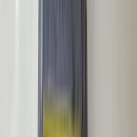
VW Beetle Cabrio is vakkundig gerepareerd en alles werkt
weer perfect. Ik kan dit bedrijf van harte aanbevelen!
Marjolein Kaaij