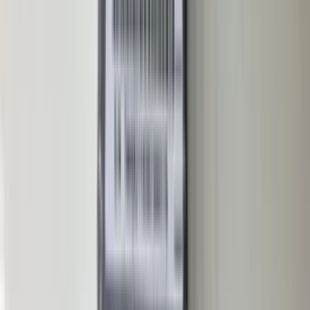
in de afgelopen week
Heel vriendelijke en correcte service! Zeer snel geholpen door
deze mensen. Hebben verschillende stukken in voorraad die
elders moeilijk te vinden zijn, aanrader!
Marijke