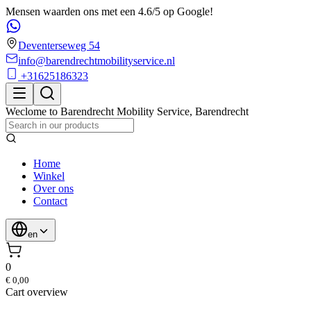
Mensen waarden ons met een 4.6/5 op Google!
Deventerseweg 54
info@barendrechtmobilityservice.nl
+31625186323
Weclome to
Barendrecht Mobility Service
,
Barendrecht
Home
Winkel
Over ons
Contact
en
0
€ 0,00
Cart overview