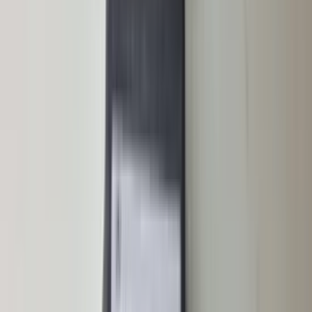
(
88
reviews)
Reviews via Google
Yanah