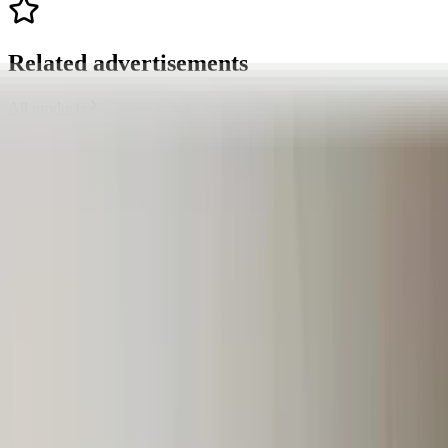
Related advertisements
All products
Airbag module W207 E-Class Coupe /
Cabrio Mercedes A2079010100 original
used 2009 / 2016
In stock
Shipping or pickup
€ 75,00
Add to cart
4.7