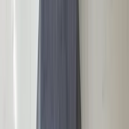
3 weken geleden
Wat een topbedrijf is dit! Een gebroken achterruit van onze