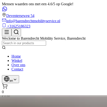
Mensen waarden ons met een 4.6/5 op Google!
Deventerseweg 54
info@barendrechtmobilityservice.nl
+31625186323
Weclome to
Barendrecht Mobility Service
,
Barendrecht
Home
Winkel
Over ons
Contact
en
0
€ 0,00
Cart overview