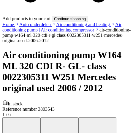
Add products to your cart.
Continue shopping
Home
Auto onderdelen
Air conditioning and heating
Air
conditioning pump | Air conditioning compressor
air-conditioning-
pump-w164-ml-320-cdi-r-gl-class-0022305311-w251-mercedes-
original-used-2006-2012
Air conditioning pump W164
ML 320 CDI R- GL- class
0022305311 W251 Mercedes
original used 2006 / 2012
In stock
Reference number
3803543
1
/
6