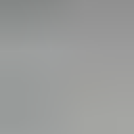
3 weken geleden
Wat een topbedrijf is dit! Een gebroken achterruit van onze
VW Beetle Cabrio is vakkundig gerepareerd en alles werkt
weer perfect. Ik kan dit bedrijf van harte aanbevelen!
Marjolein Kaaij