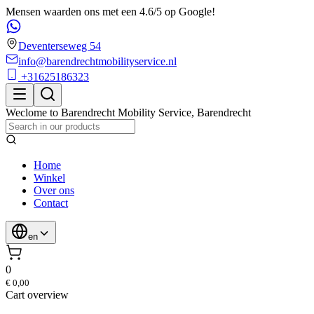
Mensen waarden ons met een 4.6/5 op Google!
Deventerseweg 54
info@barendrechtmobilityservice.nl
+31625186323
Weclome to
Barendrecht Mobility Service
,
Barendrecht
Home
Winkel
Over ons
Contact
en
0
€ 0,00
Cart overview