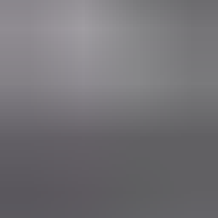
in de afgelopen week
Heel vriendelijke en correcte service! Zeer snel geholpen door
deze mensen. Hebben verschillende stukken in voorraad die
elders moeilijk te vinden zijn, aanrader!
Marijke