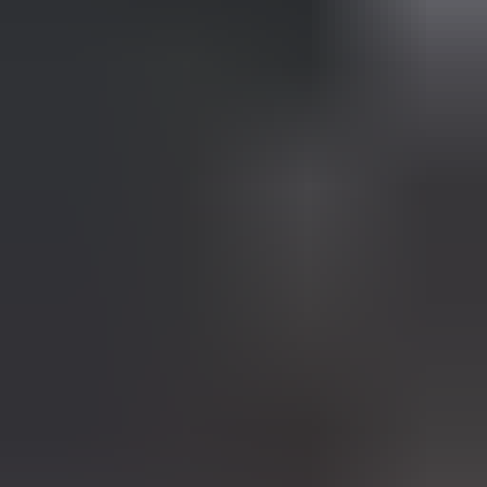
(
88
reviews)
Reviews via Google
Yanah