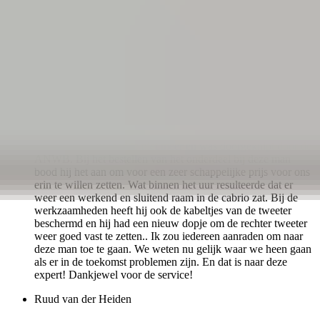
een maand geleden
Fantastische en zeer vriendelijke service! De Opel Tigra
Twintop expert zeg ik maar zo! Het raam aan de
bestuurderskant werkte niet meer en was doorgeknipt door de
ANWB. Bij het bestellen van het onderdeel bij deze man
bood hij het aan om voor een zeer schappelijke prijs voor ons
erin te willen zetten. Wat binnen het uur resulteerde dat er
weer een werkend en sluitend raam in de cabrio zat. Bij de
werkzaamheden heeft hij ook de kabeltjes van de tweeter
beschermd en hij had een nieuw dopje om de rechter tweeter
weer goed vast te zetten.. Ik zou iedereen aanraden om naar
deze man toe te gaan. We weten nu gelijk waar we heen gaan
als er in de toekomst problemen zijn. En dat is naar deze
expert! Dankjewel voor de service!
Ruud van der Heiden