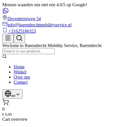
Mensen waarden ons met een 4.6/5 op Google!
Deventerseweg 54
info@barendrechtmobilityservice.nl
+31625186323
Weclome to
Barendrecht Mobility Service
,
Barendrecht
Home
Winkel
Over ons
Contact
en
0
€ 0,00
Cart overview