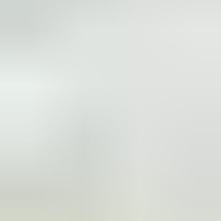
(
87
reviews)
Reviews via Google
Marijke