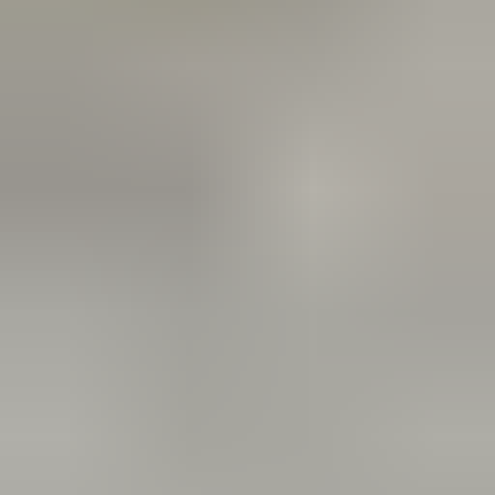
2 weken geleden
Dashboardklepje besteld bij hem. Hij heeft het er meteen voor
me opgezet! Echt super!
Johnny