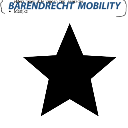
elders moeilijk te vinden zijn, aanrader!
Marijke