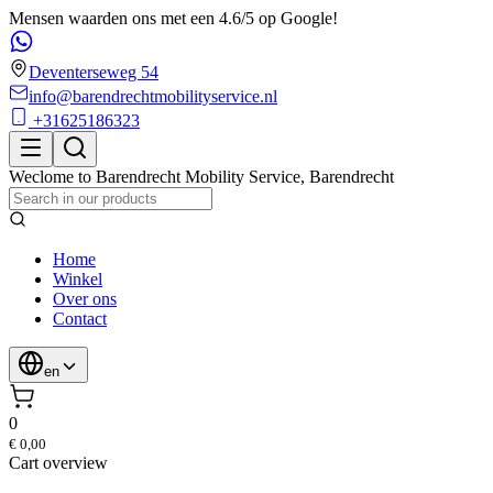
Mensen waarden ons met een 4.6/5 op Google!
Deventerseweg 54
info@barendrechtmobilityservice.nl
+31625186323
Weclome to
Barendrecht Mobility Service
,
Barendrecht
Home
Winkel
Over ons
Contact
en
0
€ 0,00
Cart overview