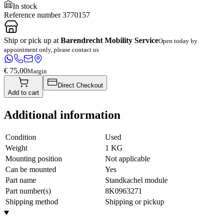
In stock
Reference number
3770157
Ship or pick up at
Barendrecht Mobility Service
Open today by
appointment only, please contact us
€ 75,00
Margin
Direct Checkout
Add to cart
Additional information
Condition
Used
Weight
1 KG
Mounting position
Not applicable
Can be mounted
Yes
Part name
Standkachel module
Part number(s)
8K0963271
Shipping method
Shipping or pickup