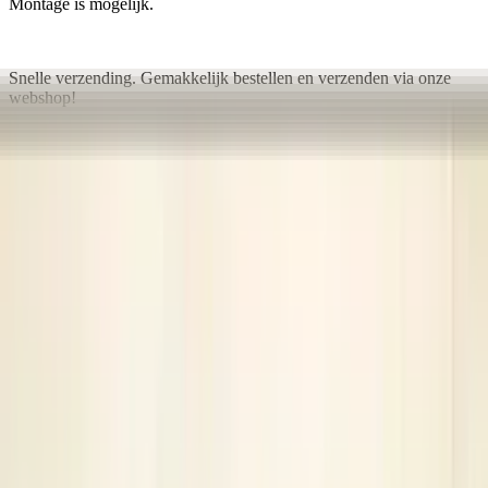
Montage is mogelijk.
Snelle verzending. Gemakkelijk bestellen en verzenden via onze
webshop!
Ophalen is elke dag mogelijk op afspraak.
Secure payments
Related advertisements
All products
Rneg Radio CD player with bluetooth and
navigation 96736746XT Citroen Peugeot