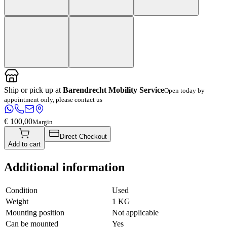
Ship or pick up at
Barendrecht Mobility Service
Open today by
appointment only, please contact us
€ 100,00
Margin
Direct Checkout
Add to cart
Additional information
Condition
Used
Weight
1 KG
Mounting position
Not applicable
Can be mounted
Yes