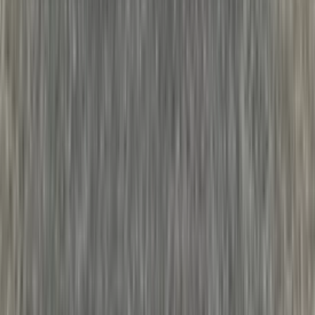
2 weken geleden
Dashboardklepje besteld bij hem. Hij heeft het er meteen voor
me opgezet! Echt super!
Johnny