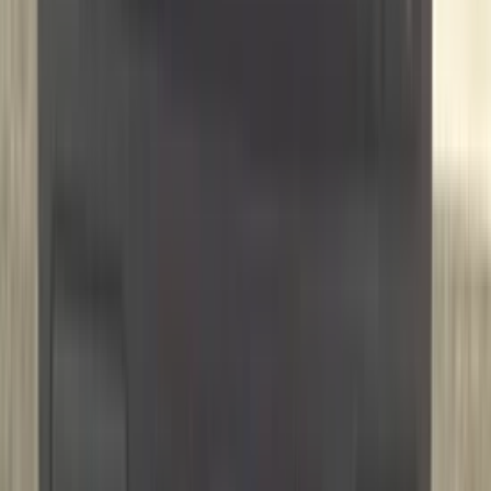
(
87
reviews)
Reviews via Google
Marijke