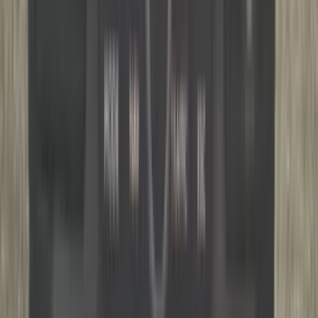
2 weken geleden
Wat een topbedrijf is dit! Een gebroken achterruit van onze
VW Beetle Cabrio is vakkundig gerepareerd en alles werkt
weer perfect. Ik kan dit bedrijf van harte aanbevelen!