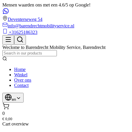
Mensen waarden ons met een 4.6/5 op Google!
Deventerseweg 54
info@barendrechtmobilityservice.nl
+31625186323
Weclome to
Barendrecht Mobility Service
,
Barendrecht
Home
Winkel
Over ons
Contact
en
0
€ 0,00
Cart overview