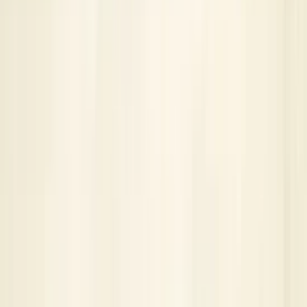
original used 2009 / 2013
In stock
Shipping or pickup
€ 100,00
Add to cart
4.7