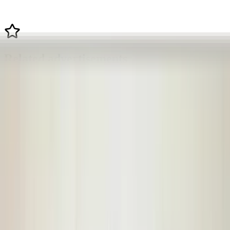
Related advertisements
All products
Parcel shelf hinge Astra H left convertible
twin-top 13297952 roof flap original used
2005 / 2010
In stock
Shipping or pickup
€ 200,00
Add to cart
4.7