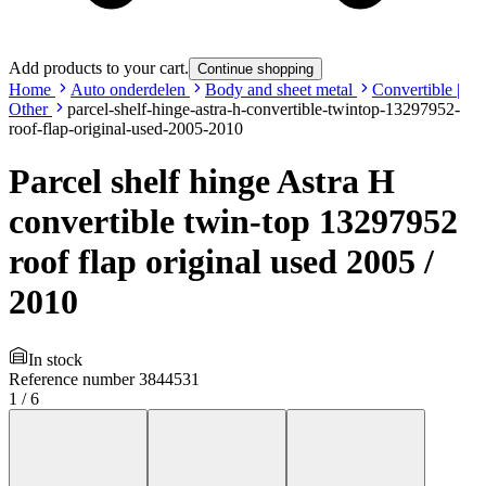
Add products to your cart.
Continue shopping
Home
Auto onderdelen
Body and sheet metal
Convertible |
Other
parcel-shelf-hinge-astra-h-convertible-twintop-13297952-
roof-flap-original-used-2005-2010
Parcel shelf hinge Astra H
convertible twin-top 13297952
roof flap original used 2005 /
2010
In stock
Reference number
3844531
1
/
6