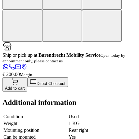
Ship or pick up at
Barendrecht Mobility Service
Open today by
appointment only, please contact us
€ 200,00
Margin
Direct Checkout
Add to cart
Additional information
Condition
Used
Weight
1 KG
Mounting position
Rear right
Can be mounted
Yes