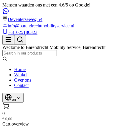
Mensen waarden ons met een 4.6/5 op Google!
Deventerseweg 54
info@barendrechtmobilityservice.nl
+31625186323
Weclome to
Barendrecht Mobility Service
,
Barendrecht
Home
Winkel
Over ons
Contact
en
0
€ 0,00
Cart overview