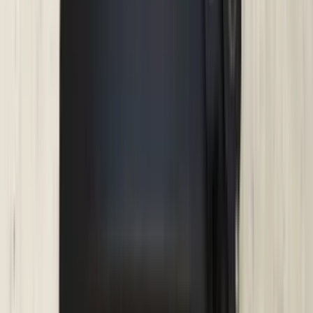
3 weken geleden
Wat een topbedrijf is dit! Een gebroken achterruit van onze
VW Beetle Cabrio is vakkundig gerepareerd en alles werkt
weer perfect. Ik kan dit bedrijf van harte aanbevelen!
Marjolein Kaaij