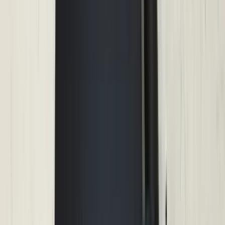
in de afgelopen week
Heel vriendelijke en correcte service! Zeer snel geholpen door
deze mensen. Hebben verschillende stukken in voorraad die
elders moeilijk te vinden zijn, aanrader!
Marijke