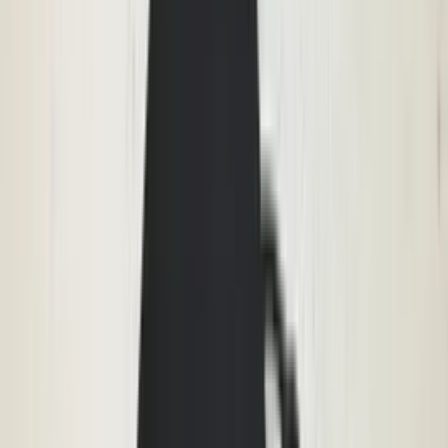
(
88
reviews)
Reviews via Google
Yanah