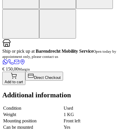
Ship or pick up at
Barendrecht Mobility Service
Open today by
appointment only, please contact us
€ 150,00
Margin
Direct Checkout
Add to cart
Additional information
Condition
Used
Weight
1 KG
Mounting position
Front left
Can be mounted
Yes