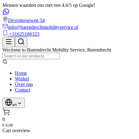
Mensen waarden ons met een 4.6/5 op Google!
Deventerseweg 54
info@barendrechtmobilityservice.nl
+31625186323
Weclome to
Barendrecht Mobility Service
,
Barendrecht
Home
Winkel
Over ons
Contact
en
0
€ 0,00
Cart overview