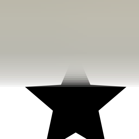
3 weken geleden
Dashboardklepje besteld bij hem. Hij heeft het er meteen voor
me opgezet! Echt super!
Johnny