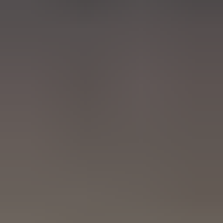
3 weken geleden
Wat een topbedrijf is dit! Een gebroken achterruit van onze
VW Beetle Cabrio is vakkundig gerepareerd en alles werkt
weer perfect. Ik kan dit bedrijf van harte aanbevelen!
Marjolein Kaaij