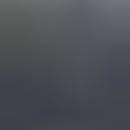
(
88
reviews)
Reviews via Google
Yanah