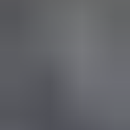
in de afgelopen week
Heel vriendelijke en correcte service! Zeer snel geholpen door
deze mensen. Hebben verschillende stukken in voorraad die
elders moeilijk te vinden zijn, aanrader!
Marijke