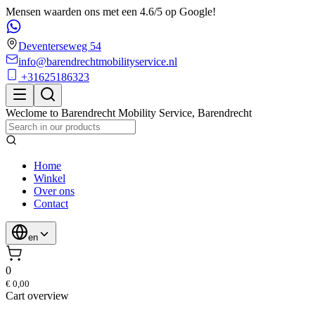
Mensen waarden ons met een 4.6/5 op Google!
Deventerseweg 54
info@barendrechtmobilityservice.nl
+31625186323
Weclome to
Barendrecht Mobility Service
,
Barendrecht
Home
Winkel
Over ons
Contact
en
0
€ 0,00
Cart overview