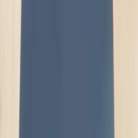
2 weken geleden
Wat een topbedrijf is dit! Een gebroken achterruit van onze
VW Beetle Cabrio is vakkundig gerepareerd en alles werkt
weer perfect. Ik kan dit bedrijf van harte aanbevelen!
Marjolein Kaaij