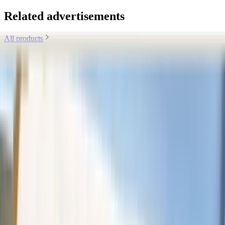
Related advertisements
All products
Leather counter cap Renault Twingo II
odometer white stitching 8200536593
original used 2007 - 2012
In stock
Shipping or pickup
€ 40,00
Add to cart
4.7