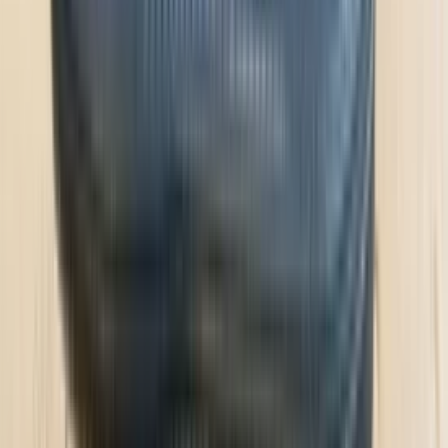
2 weken geleden
Dashboardklepje besteld bij hem. Hij heeft het er meteen voor
me opgezet! Echt super!