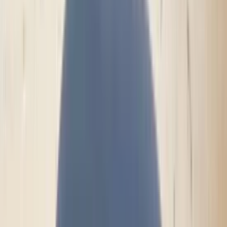
(
87
reviews)
Reviews via Google
Marijke