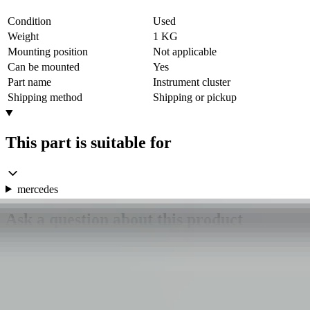
Condition
Used
Weight
1 KG
Mounting position
Not applicable
Can be mounted
Yes
Part name
Instrument cluster
Shipping method
Shipping or pickup
This part is suitable for
mercedes
Ask a question about this product
AMG KM counter Mercedes c class
W204 tacho Miles KM counter 204820
RBDJ131614 original used 2008 /
2014:1171041