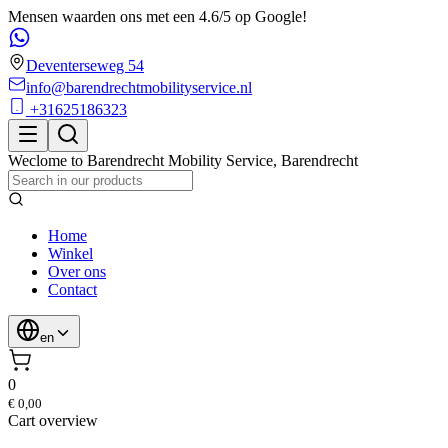
Mensen waarden ons met een 4.6/5 op Google!
Deventerseweg 54
info@barendrechtmobilityservice.nl
+31625186323
Weclome to
Barendrecht Mobility Service
,
Barendrecht
Home
Winkel
Over ons
Contact
en
0
€ 0,00
Cart overview