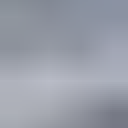
3 weken geleden
Wat een topbedrijf is dit! Een gebroken achterruit van onze
VW Beetle Cabrio is vakkundig gerepareerd en alles werkt
weer perfect. Ik kan dit bedrijf van harte aanbevelen!
Marjolein Kaaij