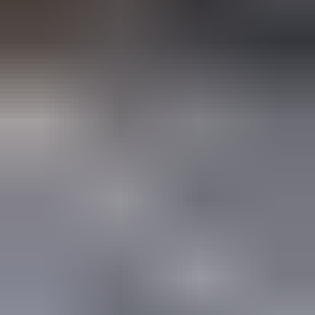
(
88
reviews)
Reviews via Google
Yanah