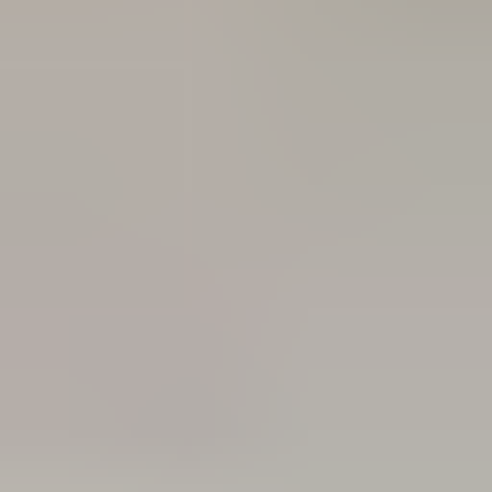
3 weken geleden
Dashboardklepje besteld bij hem. Hij heeft het er meteen voor
me opgezet! Echt super!
Johnny