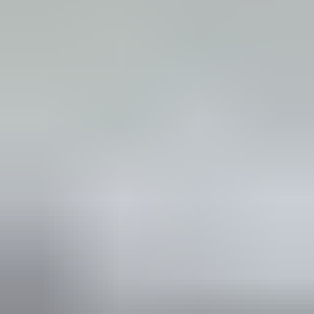
meerdere van hetzelfde product. Zolang de advertentie online staat,
kunt u het product gemakkelijk bestellen via onze webshop. Zie ook
onze overige advertenties.
Secure payments
4.7