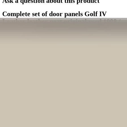
Ask a question about this product
Complete set of door panels Golf IV
Leather leather neat original used 1998 /
2003:3832080
Subject
*
(verplicht)
Email
*
(verplicht)
Phone number
Message
*
(verplicht)
Send
Direct contact via WhatsApp
Description
Originele deurpanelen van een VW Golf IV uit 2001. Onverprutst
en in goede staat. Echt een buitenkans! Compleet zoals afgebeeld.