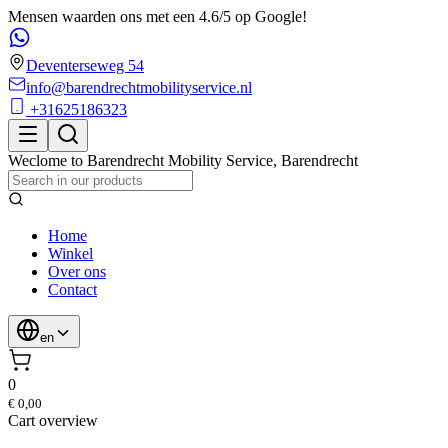
Mensen waarden ons met een 4.6/5 op Google!
Deventerseweg 54
info@barendrechtmobilityservice.nl
+31625186323
Weclome to
Barendrecht Mobility Service
,
Barendrecht
Home
Winkel
Over ons
Contact
en
0
€ 0,00
Cart overview