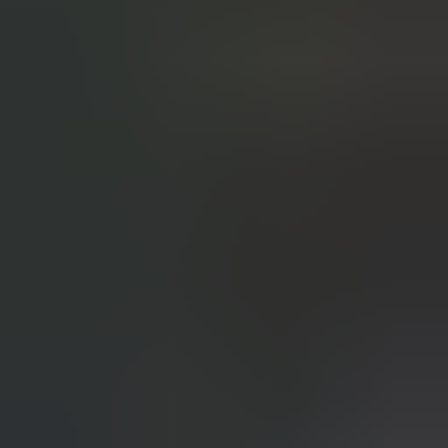
in de afgelopen week
Heel vriendelijke en correcte service! Zeer snel geholpen door
deze mensen. Hebben verschillende stukken in voorraad die
elders moeilijk te vinden zijn, aanrader!
Marijke