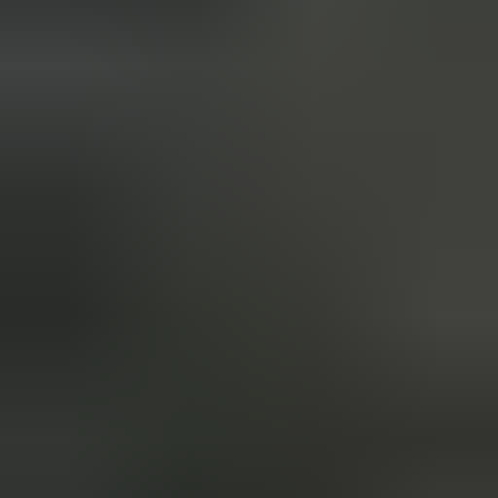
3 weken geleden
Wat een topbedrijf is dit! Een gebroken achterruit van onze
VW Beetle Cabrio is vakkundig gerepareerd en alles werkt
weer perfect. Ik kan dit bedrijf van harte aanbevelen!